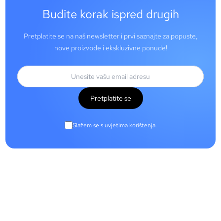
Budite korak ispred drugih
Pretplatite se na naš newsletter i prvi saznajte za popuste,
nove proizvode i ekskluzivne ponude!
Pretplatite se
Slažem se s uvjetima korištenja.