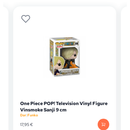
One Piece POP! Television Vinyl Figure
Vinsmoke Sanji 9 cm
Dar
|
Funko
D
17,95
€