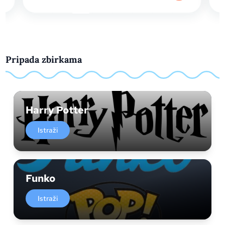
Pripada zbirkama
Harry Potter
Istraži
Funko
Istraži