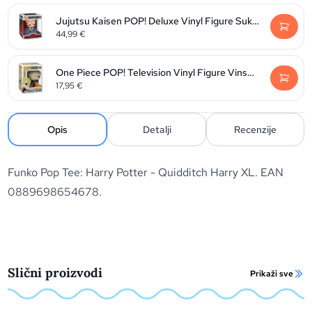
Jujutsu Kaisen POP! Deluxe Vinyl Figure Sukuna 9 cm
44,99
€
One Piece POP! Television Vinyl Figure Vinsmoke Sanji 9 cm
17,95
€
Opis
Detalji
Recenzije
Funko Pop Tee: Harry Potter - Quidditch Harry XL. EAN
0889698654678.
Slični proizvodi
Prikaži sve