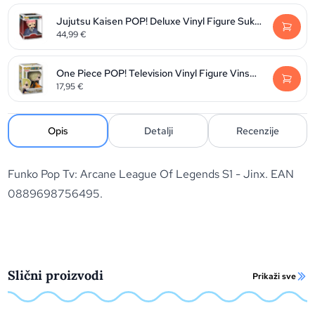
Jujutsu Kaisen POP! Deluxe Vinyl Figure Sukuna 9 cm
44,99
€
One Piece POP! Television Vinyl Figure Vinsmoke Sanji 9 cm
17,95
€
Opis
Detalji
Recenzije
Funko Pop Tv: Arcane League Of Legends S1 - Jinx. EAN
0889698756495.
Slični proizvodi
Prikaži sve