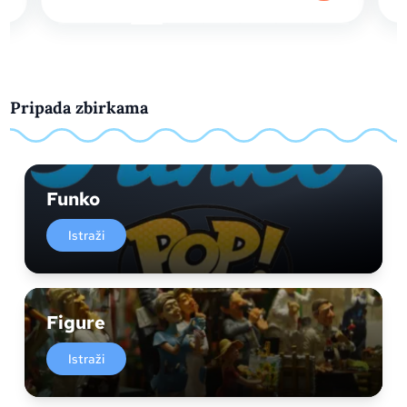
Pripada zbirkama
Funko
Istraži
Figure
Istraži