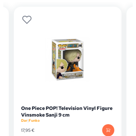
One Piece POP! Television Vinyl Figure
Vinsmoke Sanji 9 cm
Dar
|
Funko
D
17,95
€