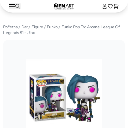
Početna
/
Dar
/
Figure
/
Funko
/ Funko Pop Tv: Arcane League Of
Legends S1 – Jinx