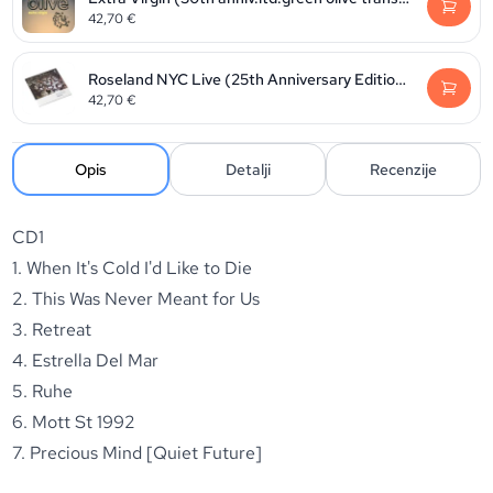
42,70
€
Roseland NYC Live (25th Anniversary Edition 2024)
42,70
€
Opis
Detalji
Recenzije
CD1
1. When It's Cold I'd Like to Die
2. This Was Never Meant for Us
3. Retreat
4. Estrella Del Mar
5. Ruhe
6. Mott St 1992
7. Precious Mind [Quiet Future]