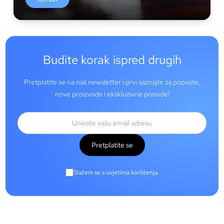
Budite korak ispred drugih
Pretplatite se na naš newsletter i prvi saznajte za popuste,
nove proizvode i ekskluzivne ponude!
Pretplatite se
Slažem se s uvjetima korištenja.