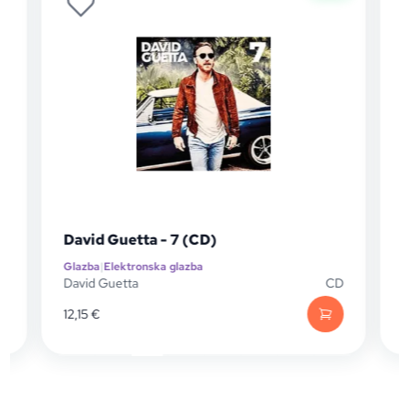
David Guetta - 7 (CD)
Glazba
|
Elektronska glazba
G
D
David Guetta
CD
12,15
€
1