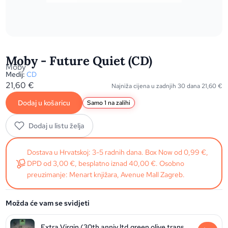
Moby - Future Quiet (CD)
Moby
Medij:
CD
21,60
€
Najniža cijena u zadnjih 30 dana
21,60
€
Dodaj u košaricu
Samo 1 na zalihi
Dodaj u listu želja
Dostava u Hrvatskoj: 3-5 radnih dana. Box Now od 0,99 €,
DPD od 3,00 €, besplatno iznad 40,00 €. Osobno
preuzimanje: Menart knjižara, Avenue Mall Zagreb.
Možda će vam se svidjeti
Extra Virgin (30th anniv.ltd.green olive transparent vinyl) (RSD2026)