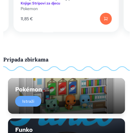
Knjige
|
Stripovi za djecu
I
Pokemon
11,85
€
Pripada zbirkama
Pokémon
Istraži
Funko