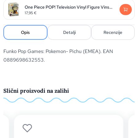
One Piece POP! Television Vinyl Figure Vinsmoke Sanji 9 cm
17,95
€
Opis
Detalji
Recenzije
Funko Pop Games: Pokemon- Pichu (EMEA). EAN
0889698632553.
Slični proizvodi na zalihi