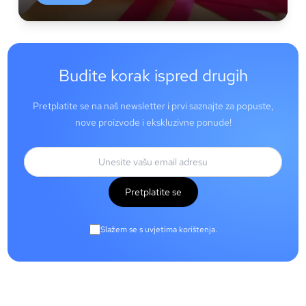
Budite korak ispred drugih
Pretplatite se na naš newsletter i prvi saznajte za popuste,
nove proizvode i ekskluzivne ponude!
Pretplatite se
Slažem se s uvjetima korištenja.