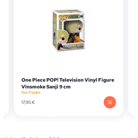
One Piece POP! Television Vinyl Figure
Vinsmoke Sanji 9 cm
Dar
|
Funko
D
17,95
€