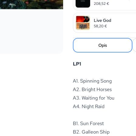
208,52
€
Live God
58,20
€
Opis
LP1
A1. Spinning Song
A2. Bright Horses
A3. Waiting for You
A4. Night Raid
B1. Sun Forest
B2. Galleon Ship