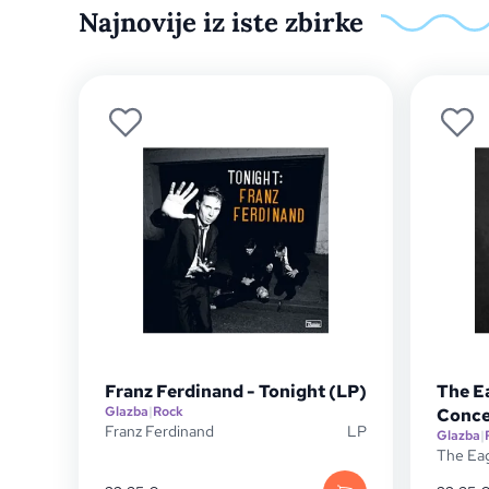
Najnovije iz iste zbirke
Franz Ferdinand - Tonight (LP)
The E
Glazba
|
Rock
Conce
Franz Ferdinand
LP
Glazba
|
The Ea