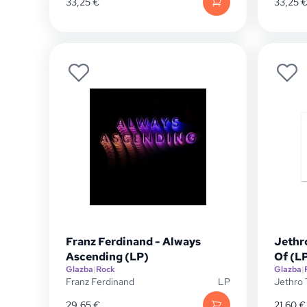
33,25
€
33,25
Franz Ferdinand - Always
Jethro
Ascending (LP)
Of (L
Glazba
|
Rock
Glazba
|
Franz Ferdinand
LP
Jethro 
29,65
€
21,60
€