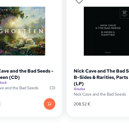
Cave and the Bad Seeds -
Nick Cave and The Bad S
een (CD)
B-Sides & Rarities, Parts I
Rock
(LP)
ve and the Bad Seeds
CD
Glazba
Nick Cave and the Bad Seeds
€
208,52
€