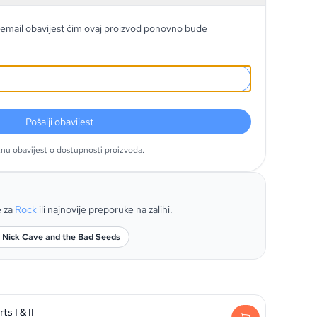
email obavijest čim ovaj proizvod ponovno bude
Pošalji obavijest
tnu obavijest o dostupnosti proizvoda.
e za
Rock
ili najnovije preporuke na zalihi.
: Nick Cave and the Bad Seeds
ts I & II