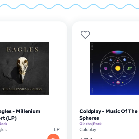
agles - Millenium
Coldplay - Music Of The
rt (LP)
Spheres
Rock
Glazba
|
Rock
gles
LP
Coldplay