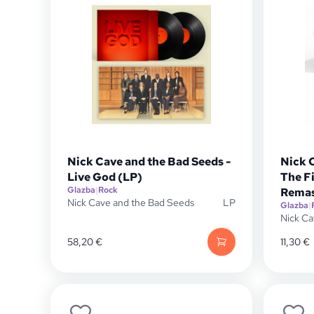
Nick Cave and the Bad Seeds -
Nick 
Live God (LP)
The F
Glazba
|
Rock
Remas
Nick Cave and the Bad Seeds
LP
Glazba
|
Nick Ca
58,20
€
11,30
€