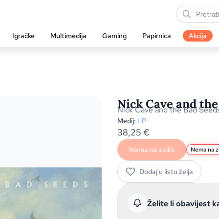
Igračke
Multimedija
Gaming
Papirnica
Akcija
Nick Cave and the
Nick Cave and the Bad Seed
Medij:
LP
38,25
€
Nema na zalihi
Nema na za
Dodaj u listu želja
Želite li obavijest k