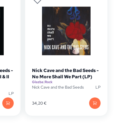
eeds -
Nick Cave and the Bad Seeds -
 & II
No More Shall We Part (LP)
Glazba
|
Rock
Nick Cave and the Bad Seeds
LP
LP
34,20
€