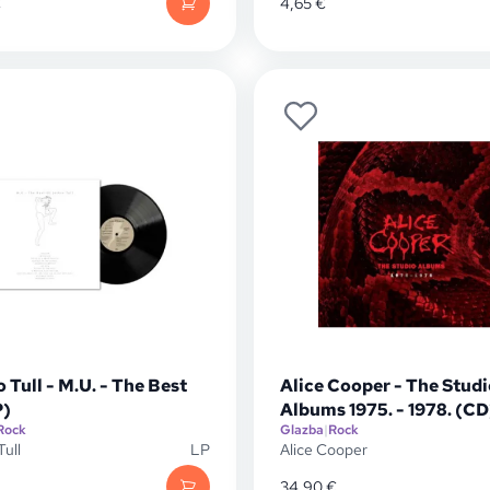
€
4,65
€
 Tull - M.U. - The Best
Alice Cooper - The Studi
P)
Albums 1975. - 1978. (CD
Rock
Glazba
|
Rock
Tull
LP
Alice Cooper
34,90
€