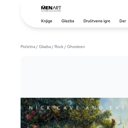
Knjige
Glazba
Društvene igre
Dar
Početna
/
Glazba
/
Rock
/ Ghosteen