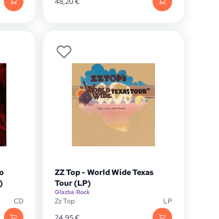
48,20
€
o
ZZ Top - World Wide Texas
)
Tour (LP)
Glazba
|
Rock
CD
Zz Top
LP
24,95
€