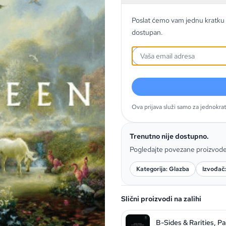
Poslat ćemo vam jednu kratku 
dostupan.
Ova prijava služi samo za jednokra
Trenutno nije dostupno.
Pogledajte povezane proizvod
Kategorija: Glazba
Izvođač
Slični proizvodi na zalihi
B-Sides & Rarities, Par