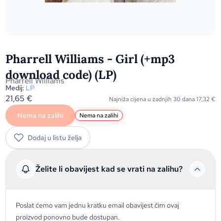
Pharrell Williams - Girl (+mp3
download code) (LP)
Pharrell Williams
Medij:
LP
21,65
€
Najniža cijena u zadnjih 30 dana
17,32
€
Nema na zalihi
Nema na zalihi
Dodaj u listu želja
Želite li obavijest kad se vrati na zalihu?
Poslat ćemo vam jednu kratku email obavijest čim ovaj
proizvod ponovno bude dostupan.