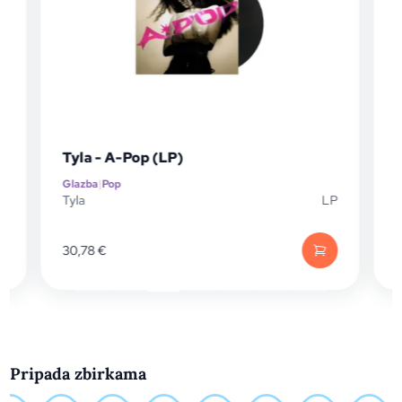
Bab
Tyla - A-Pop (LP)
Rem
Glazba
|
Pop
Glaz
Tyla
LP
Bab
30,78
€
20,
Pripada zbirkama