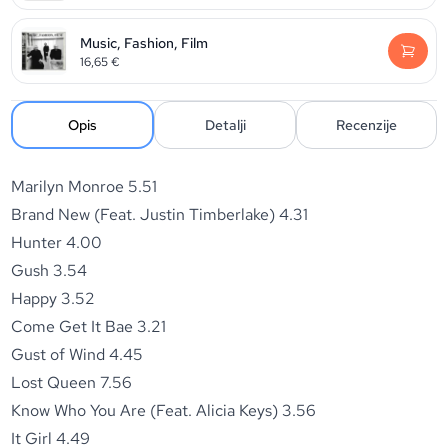
Music, Fashion, Film
16,65
€
Opis
Detalji
Recenzije
Marilyn Monroe
5.51
Brand New (Feat. Justin Timberlake)
4.31
Hunter
4.00
Gush
3.54
Happy
3.52
Come Get It Bae
3.21
Gust of Wind
4.45
Lost Queen
7.56
Know Who You Are (Feat. Alicia Keys)
3.56
It Girl
4.49