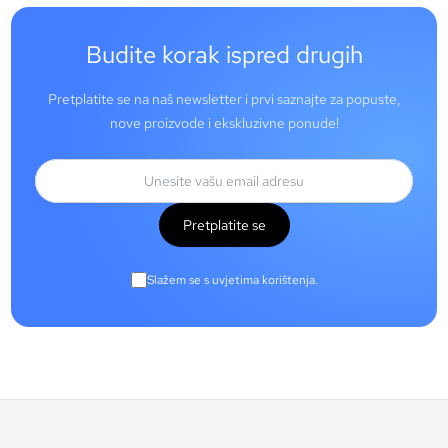
Budite korak ispred drugih
Pretplatite se na naš newsletter i prvi saznajte za popuste,
nove proizvode i ekskluzivne ponude!
Pretplatite se
Slažem se s uvjetima korištenja.