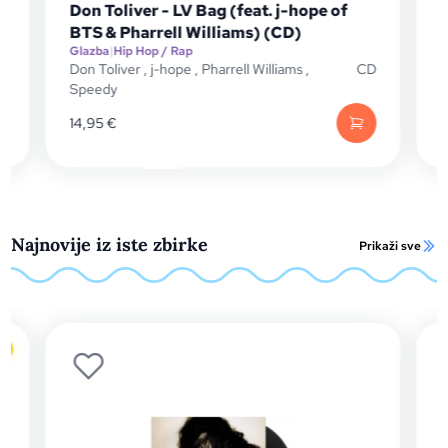
Don Toliver - LV Bag (feat. j-hope of
Bel
BTS & Pharrell Williams) (CD)
Glazba
|
Hip Hop / Rap
Glaz
Don Toliver
,
j-hope
,
Pharrell Williams
,
CD
Bell
Speedy
14,95
€
14,9
Najnovije iz iste zbirke
Prikaži sve