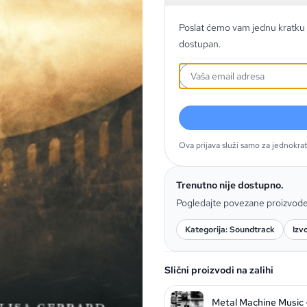
Poslat ćemo vam jednu kratku 
dostupan.
Ova prijava služi samo za jednokra
Trenutno nije dostupno.
Pogledajte povezane proizvod
Kategorija: Soundtrack
Izv
Slični proizvodi na zalihi