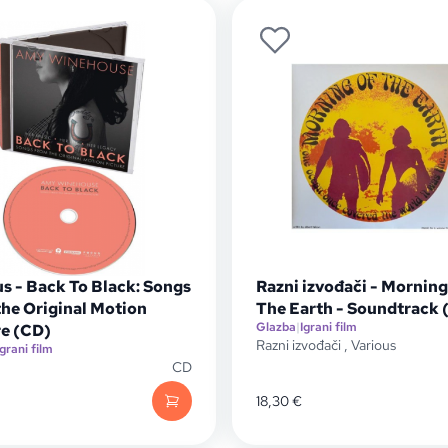
s - Back To Black: Songs
Razni izvođači - Morning
the Original Motion
The Earth - Soundtrack 
Glazba
|
Igrani film
re (CD)
Razni izvođači
,
Various
Igrani film
CD
18,30
€