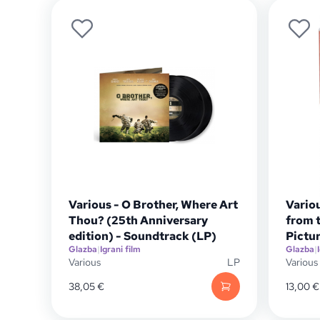
Various - O Brother, Where Art
Variou
Thou? (25th Anniversary
from 
edition) - Soundtrack (LP)
Pictu
Glazba
|
Igrani film
Glazba
|
Various
LP
Various
38,05
€
13,00
€