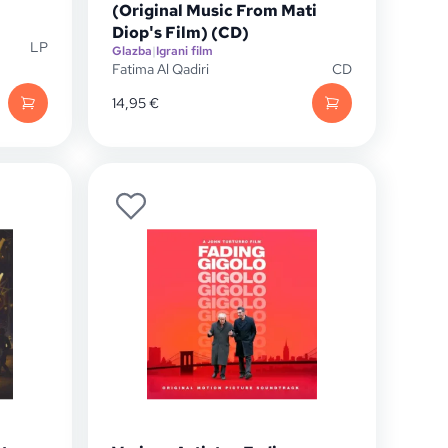
(Original Music From Mati
Diop's Film) (CD)
LP
Glazba
|
Igrani film
Fatima Al Qadiri
CD
14,95
€