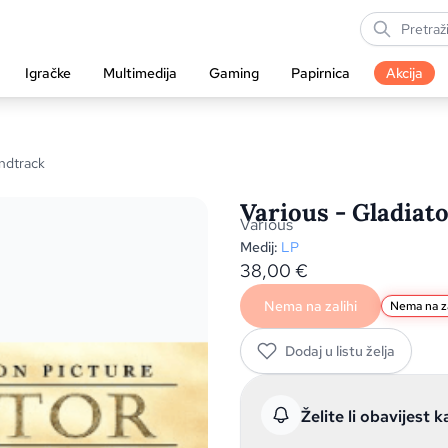
Igračke
Multimedija
Gaming
Papirnica
Akcija
ndtrack
Various - Gladiato
Various
Medij:
LP
38,00
€
Nema na zalihi
Nema na za
Dodaj u listu želja
Želite li obavijest k