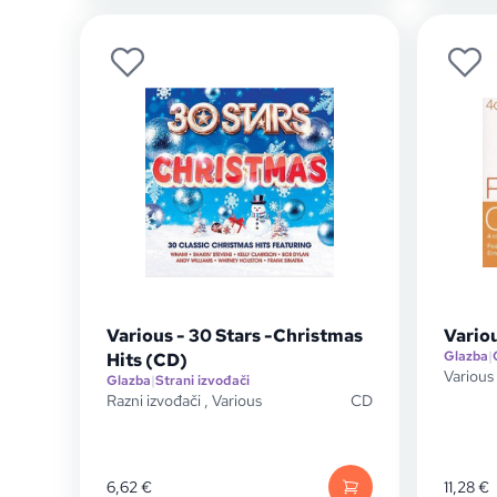
Various - 30 Stars -Christmas
Variou
Glazba
|
Hits (CD)
Various
Glazba
|
Strani izvođači
Razni izvođači
,
Various
CD
6,62
€
11,28
€