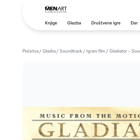
Knjige
Glazba
Društvene igre
Dar
Početna
/
Glazba
/
Soundtrack
/
Igrani film
/ Gladiator – Sou