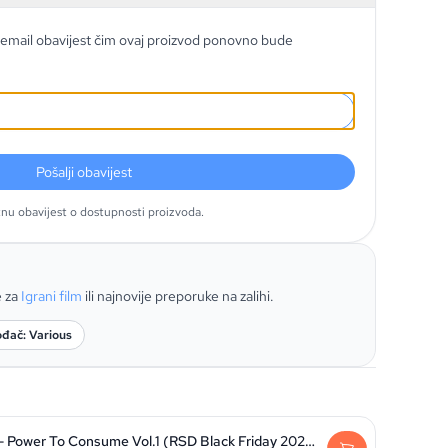
email obavijest čim ovaj proizvod ponovno bude
Pošalji obavijest
tnu obavijest o dostupnosti proizvoda.
e za
Igrani film
ili najnovije preporuke na zalihi.
ođač: Various
Metal Machine Music - Power To Consume Vol.1 (RSD Black Friday 2025 edition)