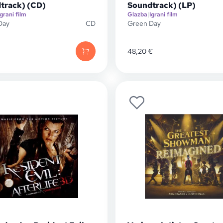
track) (CD)
Soundtrack) (LP)
Igrani film
Glazba
|
Igrani film
Day
CD
Green Day
48,20
€