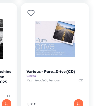
achine
Various - Pure...Drive (CD)
Glazba
me
Razni izvođači
,
Various
CD
2025
LP
11,28
€