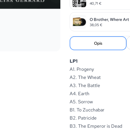
40,71
€
O Brother, Where Art 
38,05
€
Opis
LP1
A1. Progeny
A2. The Wheat
A3. The Battle
A4. Earth
A5. Sorrow
B1. To Zucchabar
B2. Patricide
B3. The Emperor is Dead