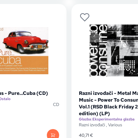
s - Pure...Cuba (CD)
Razni izvođači - Metal M
Ostalo
Music - Power To Consu
CD
Vol.1 (RSD Black Friday 
edition) (LP)
Glazba
|
Eksperimentalna glazba
Razni izvođači
,
Various
40,71
€