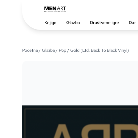
Knjige
Glazba
Društvene igre
Dar
Početna
/
Glazba
/
Pop
/ Gold (Ltd. Back To Black Vinyl)