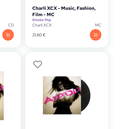
Charli XCX - Music, Fashion,
Film - MC
Glazba
|
Pop
CD
Charli XCX
MC
21,60
€