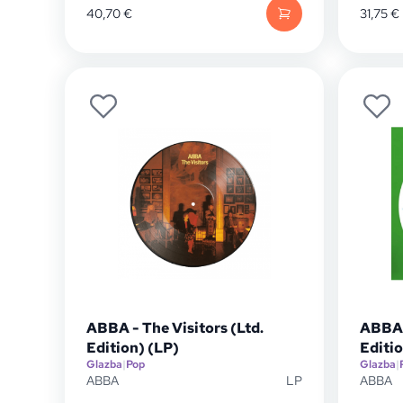
40,70
€
31,75
€
ABBA - The Visitors (Ltd.
ABBA 
Edition) (LP)
Editio
Glazba
|
Pop
Glazba
|
ABBA
LP
ABBA