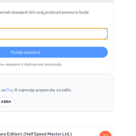
email obavijest čim ovaj proizvod ponovno bude
Pošalji obavijest
tnu obavijest o dostupnosti proizvoda.
e za
Pop
ili najnovije preporuke na zalihi.
: ABBA
ry Edition) (Half Speed Master Ltd.)