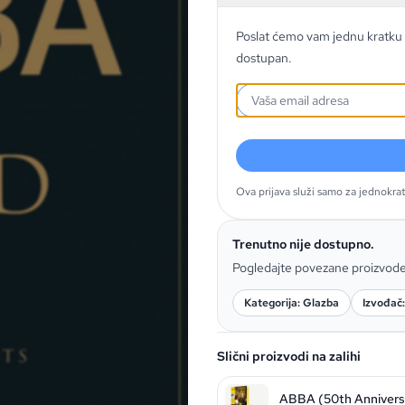
Poslat ćemo vam jednu kratku 
dostupan.
Ova prijava služi samo za jednokra
Trenutno nije dostupno.
Pogledajte povezane proizvod
Kategorija: Glazba
Izvođač
Slični proizvodi na zalihi
ABBA (50th Anniversa