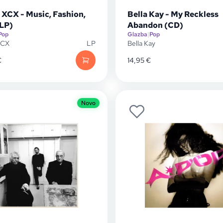
 XCX - Music, Fashion,
Bella Kay - My Reckless
(LP)
Abandon (CD)
Pop
Glazba
|
Pop
XCX
LP
Bella Kay
€
14,95
€
Novo