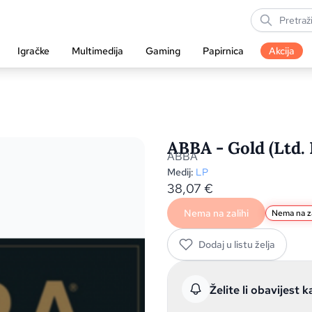
Igračke
Multimedija
Gaming
Papirnica
Akcija
ABBA - Gold (Ltd. 
ABBA
Medij:
LP
38,07
€
Nema na zalihi
Nema na za
Dodaj u listu želja
Želite li obavijest k