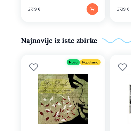
27,19
€
27,19
€
Najnovije iz iste zbirke
Novo
Popularno