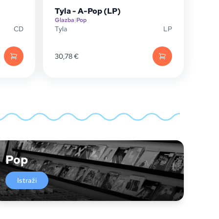
Tyla - A-Pop (LP)
Glazba
|
Pop
CD
Tyla
LP
30,78
€
Pop
Istraži