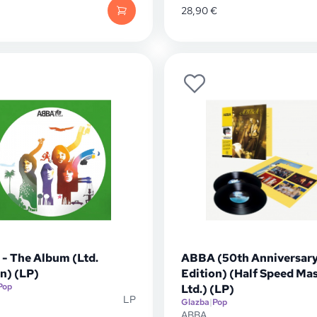
28,90
€
- The Album (Ltd.
ABBA (50th Anniversar
n) (LP)
Edition) (Half Speed Ma
Pop
Ltd.) (LP)
LP
Glazba
|
Pop
ABBA