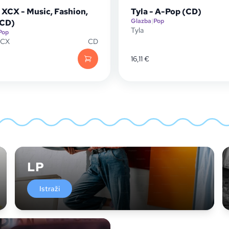
 XCX - Music, Fashion,
Tyla - A-Pop (CD)
Glazba
|
Pop
(CD)
Tyla
Pop
XCX
CD
16,11
€
LP
Istraži