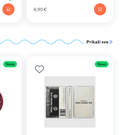
6,90
€
Prikaži sve
Novo
Novo