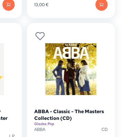
13,00
€
y
ABBA - Classic - The Masters
ster
Collection (CD)
Glazba
|
Pop
ABBA
CD
LP