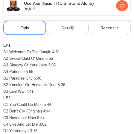
Use Your Illusion I (U.S. Stand Alone)
38,10
€
Opis
Detalji
Recenzije
LP1
A1 Welcome To The Jungle 4:31
A2 Sweet Child O' Mine 5:55
A3 Shadow Of Your Love 3:05
A4 Patience 5:55
B1 Paradise City 6:46
B2 Knockin' On Heaven's Door 5:36
B3 Civil War 7:41
LP2
C1 You Could Be Mine 5:44
C2 Don't Cry (Original) 4:44
C3 November Rain 8:57
C4 Live And Let Die 3:02
D1 Yesterdays 3:15