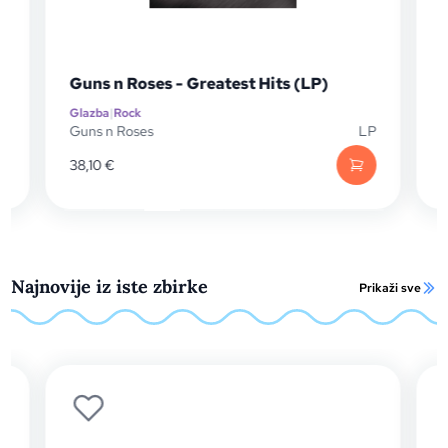
 Roses - Greatest Hits (LP)
Guns n Roses - U
Rock
Glazba
|
Rock
Roses
LP
Guns n Roses
10,40
€
Najnovije iz iste zbirke
Prikaži sve