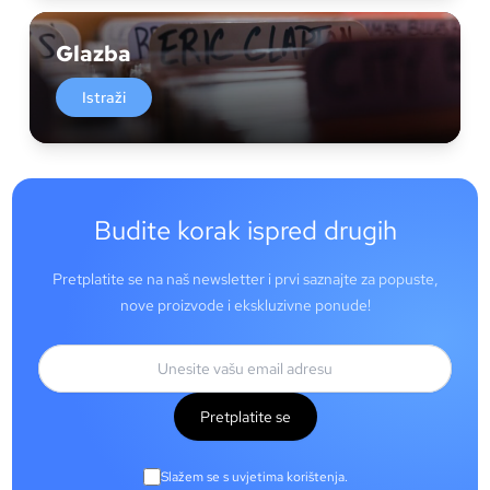
Glazba
Istraži
Budite korak ispred drugih
Pretplatite se na naš newsletter i prvi saznajte za popuste,
nove proizvode i ekskluzivne ponude!
Pretplatite se
Slažem se s uvjetima korištenja.