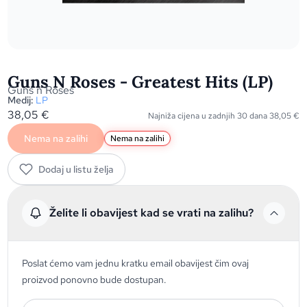
Guns N Roses - Greatest Hits (LP)
Guns n Roses
Medij:
LP
38,05
€
Najniža cijena u zadnjih 30 dana
38,05
€
Nema na zalihi
Nema na zalihi
Dodaj u listu želja
Želite li obavijest kad se vrati na zalihu?
Poslat ćemo vam jednu kratku email obavijest čim ovaj
proizvod ponovno bude dostupan.