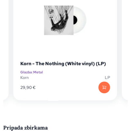
Babymetal - M
n - The Nothing (White vinyl) (LP)
Zoetrope viny
ba
|
Metal
Glazba
|
Metal
LP
BABYMETAL
90
€
40,75
€
Pripada zbirkama