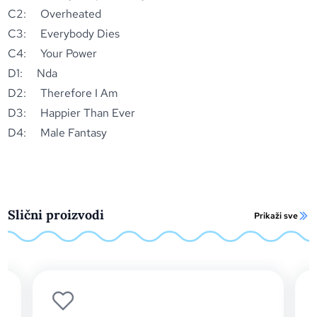
C2: Overheated
C3: Everybody Dies
C4: Your Power
D1: Nda
D2: Therefore I Am
D3: Happier Than Ever
D4: Male Fantasy
Slični proizvodi
Prikaži sve