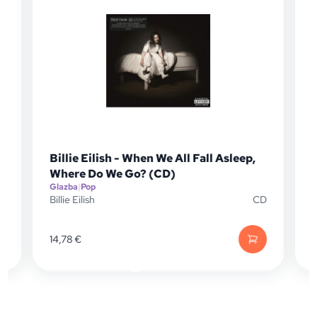
Billie Eilish - When We All Fall Asleep,
Where Do We Go? (CD)
Glazba
|
Pop
P
Billie Eilish
CD
B
14,78
€
1