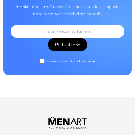
Pretplatite se na naš newsletter i prvi saznajte za popuste,
nove proizvode i ekskluzivne ponude!
Pretplatite se
Slažem se s uvjetima korištenja.