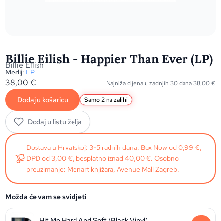
Billie Eilish - Happier Than Ever (LP)
Billie Eilish
Medij:
LP
38,00
€
Najniža cijena u zadnjih 30 dana
38,00
€
Dodaj u košaricu
Samo 2 na zalihi
Dodaj u listu želja
Dostava u Hrvatskoj: 3-5 radnih dana. Box Now od 0,99 €,
DPD od 3,00 €, besplatno iznad 40,00 €. Osobno
preuzimanje: Menart knjižara, Avenue Mall Zagreb.
Možda će vam se svidjeti
Hit Me Hard And Soft (Black Vinyl)