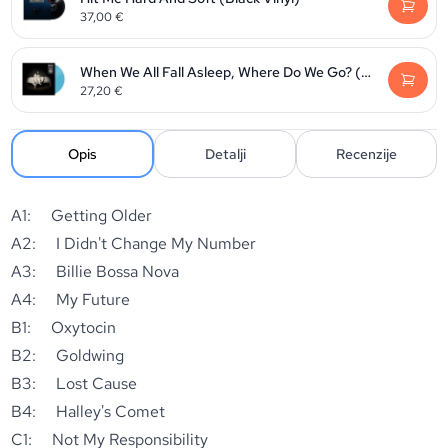
37,00
€
When We All Fall Asleep, Where Do We Go? (Ltd. Opaque Baby Blue vinyl)
27,20
€
Opis
Detalji
Recenzije
A1: Getting Older
A2: I Didn't Change My Number
A3: Billie Bossa Nova
A4: My Future
B1: Oxytocin
B2: Goldwing
B3: Lost Cause
B4: Halley's Comet
C1: Not My Responsibility