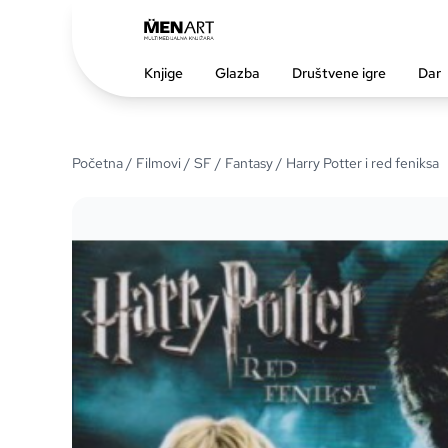
Knjige
Glazba
Društvene igre
Dar
Početna
/
Filmovi
/
SF / Fantasy
/ Harry Potter i red feniksa