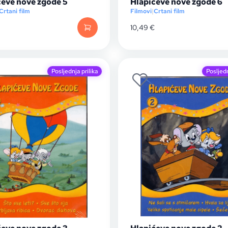
ćeve nove zgode 5
Hlapićeve nove zgode 6
Crtani film
Filmovi
|
Crtani film
10,49
€
Posljednja prilika
Posljedn