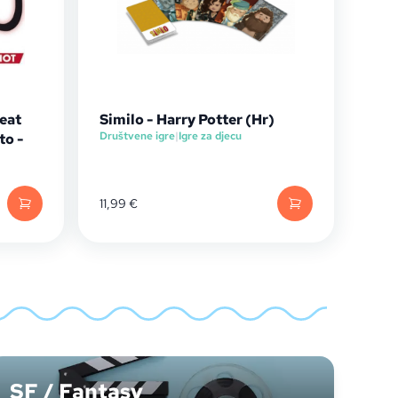
eat
Similo - Harry Potter (Hr)
Društvene igre
|
Igre za djecu
to -
11,99
€
SF / Fantasy