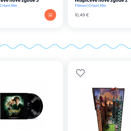
ćeve nove zgode 3
Hlapićeve nove zgode 2
Crtani film
Filmovi
|
Crtani film
10,49
€