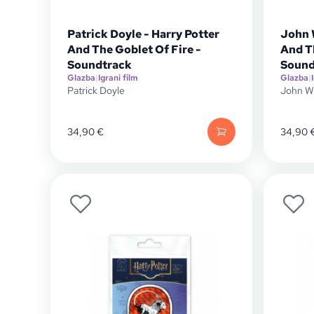
Patrick Doyle - Harry Potter
John W
And The Goblet Of Fire -
And T
Soundtrack
Sound
Glazba
|
Igrani film
Glazba
|
Patrick Doyle
John Wi
34,90
€
34,90