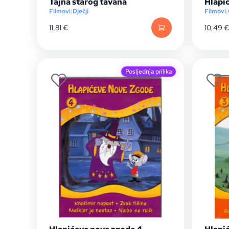
Tajna starog tavana
Hlapi
Filmovi
|
Dječji
Filmovi
|
11,81
€
10,49
€
Posljednja prilika