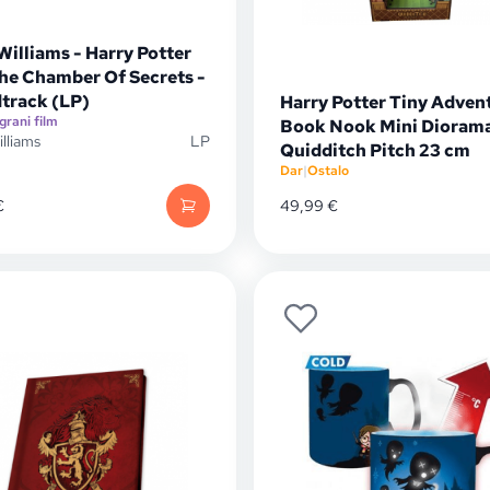
illiams - Harry Potter
he Chamber Of Secrets -
track (LP)
Harry Potter Tiny Adven
Igrani film
Book Nook Mini Dioram
lliams
LP
Quidditch Pitch 23 cm
Dar
|
Ostalo
€
49,99
€