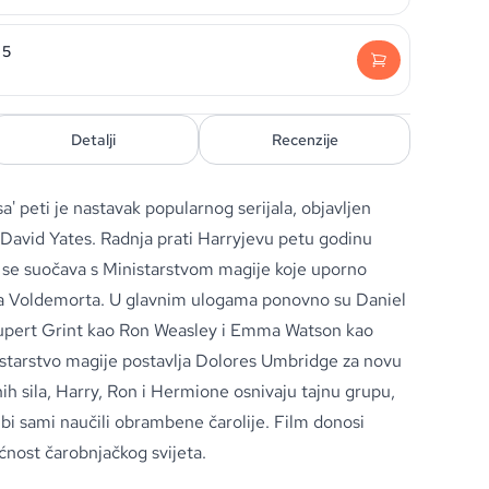
 5
Detalji
Recenzije
sa' peti je nastavak popularnog serijala, objavljen
 David Yates. Radnja prati Harryjevu petu godinu
 se suočava s Ministarstvom magije koje uporno
rda Voldemorta. U glavnim ulogama ponovno su Daniel
 Rupert Grint kao Ron Weasley i Emma Watson kao
tarstvo magije postavlja Dolores Umbridge za novu
h sila, Harry, Ron i Hermione osnivaju tajnu grupu,
i sami naučili obrambene čarolije. Film donosi
ćnost čarobnjačkog svijeta.