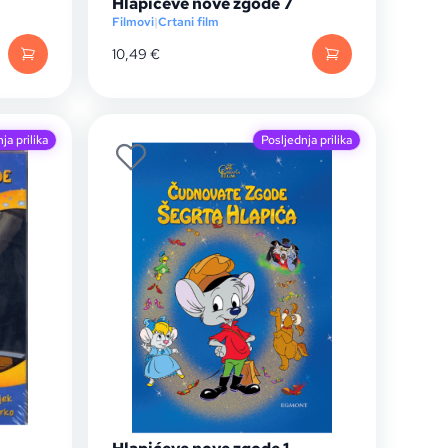
Hlapićeve nove zgode 7
Filmovi
|
Crtani film
10,49
€
ja prilika
Posljednja prilika