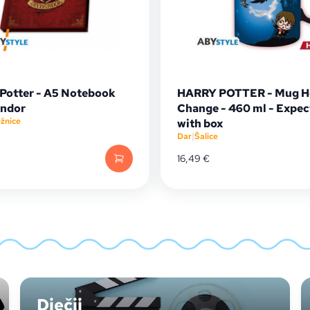
 Potter - A5 Notebook
HARRY POTTER - Mug H
indor
Change - 460 ml - Expec
ežnice
with box
Dar
|
Šalice
16,49
€
Dječji