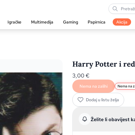
Igračke
Multimedija
Gaming
Papirnica
Akcija
Harry Potter i red
3,00
€
Nema na zalihi
Nema na za
Dodaj u listu želja
Želite li obavijest k