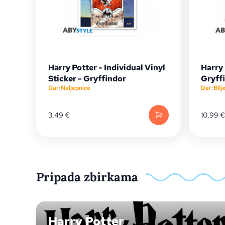
Harry Potter - Individual Vinyl
Harry
Sticker - Gryffindor
Gryff
Dar
|
Naljepnice
Dar
|
Bilj
3,49
€
10,99
€
Pripada zbirkama
Harry Potter