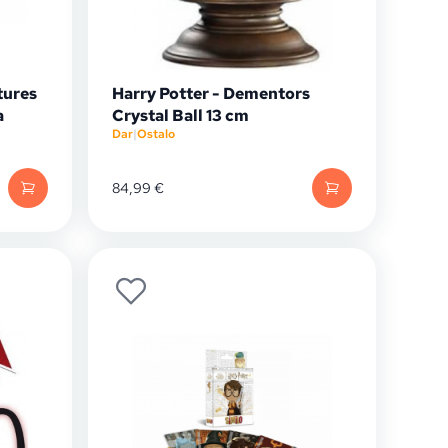
tures
Harry Potter - Dementors
a
Crystal Ball 13 cm
Dar
|
Ostalo
84,99
€