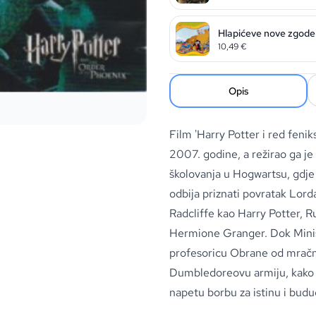
Hlapićeve nove zgode
10,49
€
Opis
Film 'Harry Potter i red fenik
2007. godine, a režirao ga je
školovanja u Hogwartsu, gdje
odbija priznati povratak Lo
Radcliffe kao Harry Potter,
Hermione Granger. Dok Minis
profesoricu Obrane od mračni
Dumbledoreovu armiju, kako b
napetu borbu za istinu i budu