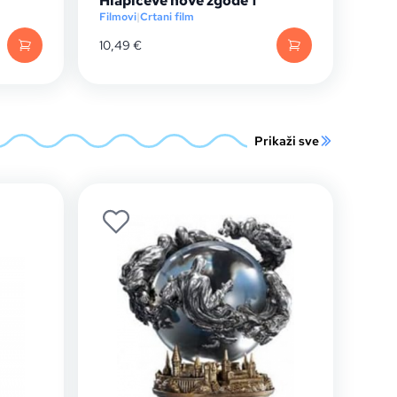
Hlapićeve nove zgode 1
Filmovi
|
Crtani film
10,49
€
Prikaži sve