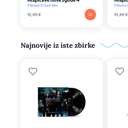
Hlapićeve nove zgode 4
Hlapi
Filmovi
|
Crtani film
Filmovi
|
10,49
€
10,49
€
Najnovije iz iste zbirke