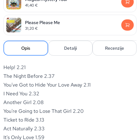
41,40
€
Please Please Me
31,20
€
Opis
Detalji
Recenzije
Help! 2.21
The Night Before 2.37
You've Got to Hide Your Love Away 2.11
I Need You 2.32
Another Girl 2.08
You're Going to Lose That Girl 2.20
Ticket to Ride 3.13
Act Naturally 2.33
It's Only Love 1.59