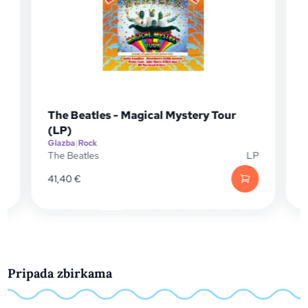
The Beatles - Magical Mystery Tour
(LP)
Glazba
|
Rock
G
D
The Beatles
LP
T
41,40
€
Pripada zbirkama