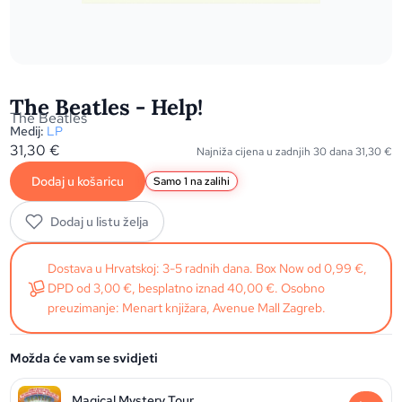
The Beatles - Help!
The Beatles
Medij:
LP
31,30
€
Najniža cijena u zadnjih 30 dana
31,30
€
Dodaj u košaricu
Samo 1 na zalihi
Dodaj u listu želja
Dostava u Hrvatskoj: 3-5 radnih dana. Box Now od 0,99 €,
DPD od 3,00 €, besplatno iznad 40,00 €. Osobno
preuzimanje: Menart knjižara, Avenue Mall Zagreb.
Možda će vam se svidjeti
Magical Mystery Tour