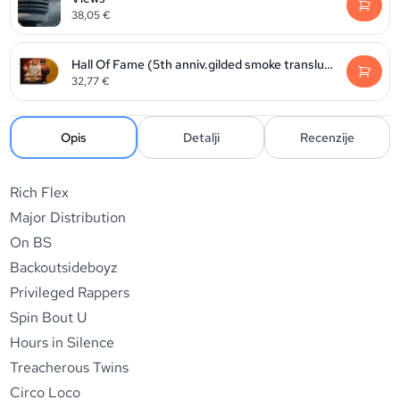
38,05
€
Hall Of Fame (5th anniv.gilded smoke translucent vinyl) (RSD2026)
32,77
€
Opis
Detalji
Recenzije
Rich Flex
Major Distribution
On BS
Backoutsideboyz
Privileged Rappers
Spin Bout U
Hours in Silence
Treacherous Twins
Circo Loco