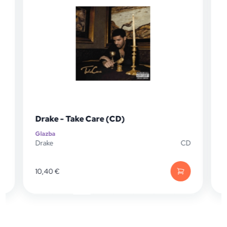
Drake - Take Care (CD)
Glazba
G
P
Drake
CD
D
10,40
€