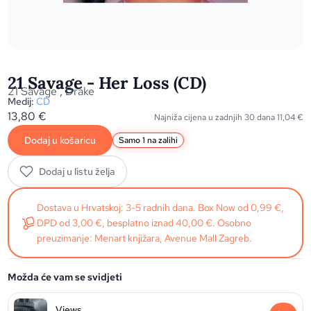
21 Savage - Her Loss (CD)
21 Savage
,
Drake
Medij:
CD
13,80
€
Najniža cijena u zadnjih 30 dana
11,04
€
Dodaj u košaricu
Samo 1 na zalihi
Dodaj u listu želja
Dostava u Hrvatskoj: 3-5 radnih dana. Box Now od 0,99 €,
DPD od 3,00 €, besplatno iznad 40,00 €. Osobno
preuzimanje: Menart knjižara, Avenue Mall Zagreb.
Možda će vam se svidjeti
Views