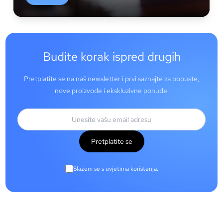
Budite korak ispred drugih
Pretplatite se na naš newsletter i prvi saznajte za popuste,
nove proizvode i ekskluzivne ponude!
Pretplatite se
Slažem se s uvjetima korištenja.