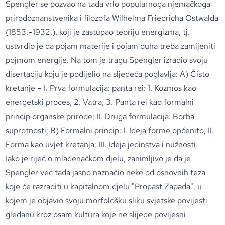
Spengler se pozvao na tada vrlo popularnoga njemačkoga
prirodoznanstvenika i filozofa Wilhelma Friedricha Ostwalda
(1853.–1932.), koji je zastupao teoriju energizma, tj.
ustvrdio je da pojam materije i pojam duha treba zamijeniti
pojmom energije. Na tom je tragu Spengler izradio svoju
disertaciju koju je podijelio na sljedeća poglavlja: A) Čisto
kretanje – I. Prva formulacija: panta rei: 1. Kozmos kao
energetski proces, 2. Vatra, 3. Panta rei kao formalni
princip organske prirode; II. Druga formulacija: Borba
suprotnosti; B) Formalni princip: I. Ideja forme općenito; II.
Forma kao uvjet kretanja; III. Ideja jedinstva i nužnosti.
Iako je riječ o mladenačkom djelu, zanimljivo je da je
Spengler već tada jasno naznačio neke od osnovnih teza
koje će razraditi u kapitalnom djelu "Propast Zapada", u
kojem je objavio svoju morfološku sliku svjetske povijesti
gledanu kroz osam kultura koje ne slijede povijesni