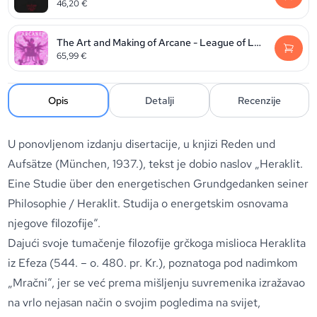
46,20
€
The Art and Making of Arcane - League of Legends
65,99
€
Opis
Detalji
Recenzije
U ponovljenom izdanju disertacije, u knjizi Reden und
Aufsätze (München, 1937.), tekst je dobio naslov „Heraklit.
Eine Studie über den energetischen Grundgedanken seiner
Philosophie / Heraklit. Studija o energetskim osnovama
njegove filozofije“.
Dajući svoje tumačenje filozofije grčkoga mislioca Heraklita
iz Efeza (544. – o. 480. pr. Kr.), poznatoga pod nadimkom
„Mračni“, jer se već prema mišljenju suvremenika izražavao
na vrlo nejasan način o svojim pogledima na svijet,