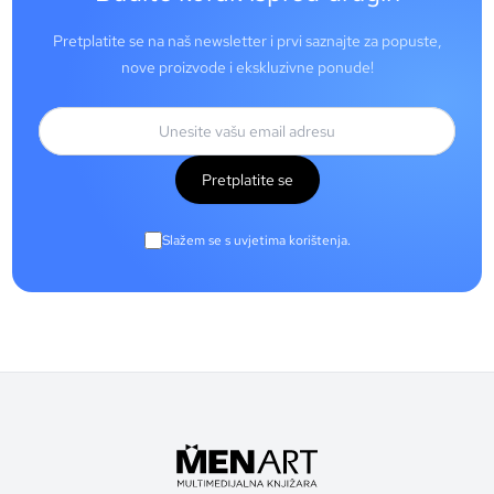
Pretplatite se na naš newsletter i prvi saznajte za popuste,
nove proizvode i ekskluzivne ponude!
Pretplatite se
Slažem se s uvjetima korištenja.