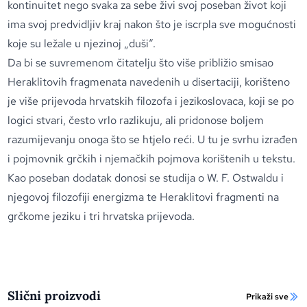
kontinuitet nego svaka za sebe živi svoj poseban život koji
ima svoj predvidljiv kraj nakon što je iscrpla sve mogućnosti
koje su ležale u njezinoj „duši“.
Da bi se suvremenom čitatelju što više približio smisao
Heraklitovih fragmenata navedenih u disertaciji, korišteno
je više prijevoda hrvatskih filozofa i jezikoslovaca, koji se po
logici stvari, često vrlo razlikuju, ali pridonose boljem
razumijevanju onoga što se htjelo reći. U tu je svrhu izrađen
i pojmovnik grčkih i njemačkih pojmova korištenih u tekstu.
Kao poseban dodatak donosi se studija o W. F. Ostwaldu i
njegovoj filozofiji energizma te Heraklitovi fragmenti na
grčkome jeziku i tri hrvatska prijevoda.
Slični proizvodi
Prikaži sve