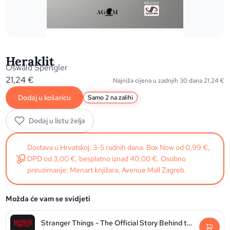
Heraklit
Oswald Spengler
21,24
€
Najniža cijena u zadnjih 30 dana
21,24
€
Dodaj u košaricu
Samo 2 na zalihi
Dodaj u listu želja
Dostava u Hrvatskoj: 3-5 radnih dana. Box Now od 0,99 €,
DPD od 3,00 €, besplatno iznad 40,00 €. Osobno
preuzimanje: Menart knjižara, Avenue Mall Zagreb.
Možda će vam se svidjeti
Stranger Things - The Official Story Behind the Legendary Series