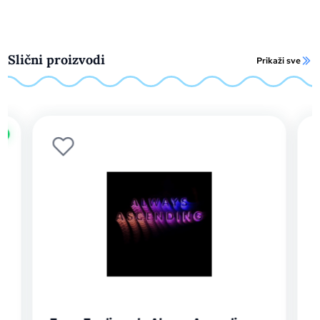
Slični proizvodi
Prikaži sve
o