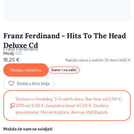
Franz Ferdinand - Hits To The Head
Deluxe Cd
Franz Ferdinand
Medij:
CD
18,25
€
Najniža cijena u zadnjih 30 dana
14,60
€
Dodaj u košaricu
Samo 1 na zalihi
Dodaj u listu želja
Dostava u Hrvatskoj: 3-5 radnih dana. Box Now od 0,99 €,
DPD od 3,00 €, besplatno iznad 40,00 €. Osobno
preuzimanje: Menart knjižara, Avenue Mall Zagreb.
Možda će vam se svidjeti