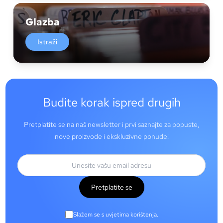
Glazba
Istraži
Budite korak ispred drugih
Pretplatite se na naš newsletter i prvi saznajte za popuste,
nove proizvode i ekskluzivne ponude!
Pretplatite se
Slažem se s uvjetima korištenja.