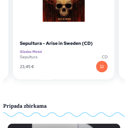
Sepultura - Arise in Sweden (CD)
Meg
Glazba
|
Metal
Glaz
Sepultura
CD
Meg
23,45
€
52,
Pripada zbirkama