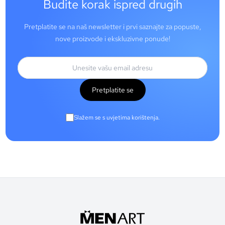
Budite korak ispred drugih
Pretplatite se na naš newsletter i prvi saznajte za popuste,
nove proizvode i ekskluzivne ponude!
Pretplatite se
Slažem se s uvjetima korištenja.