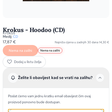
Krokus - Hoodoo (CD)
Krokus
Medij:
CD
17,87
€
Najniža cijena u zadnjih 30 dana
14,30
€
Nema na zalihi
Nema na zalihi
Dodaj u listu želja
Želite li obavijest kad se vrati na zalihu?
Poslat ćemo vam jednu kratku email obavijest čim ovaj
proizvod ponovno bude dostupan.