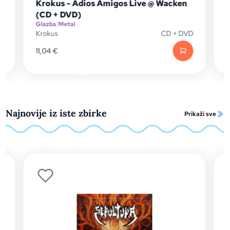
Krokus - Adios Amigos Live @ Wacken
Hea
(CD + DVD)
(LP
Glazba
|
Metal
Glaz
Krokus
CD + DVD
Hea
11,04
€
34,
Najnovije iz iste zbirke
Prikaži sve