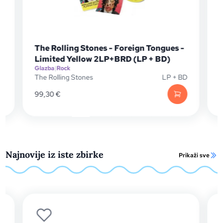
he Rolling Stones - Foreign Tongues -
The Rollin
imited Yellow 2LP+BRD (LP + BD)
(CD + BD)
lazba
|
Rock
Glazba
|
Rock
he Rolling Stones
LP + BD
The Rolling S
9,30
€
42,90
€
Najnovije iz iste zbirke
Prikaži sve