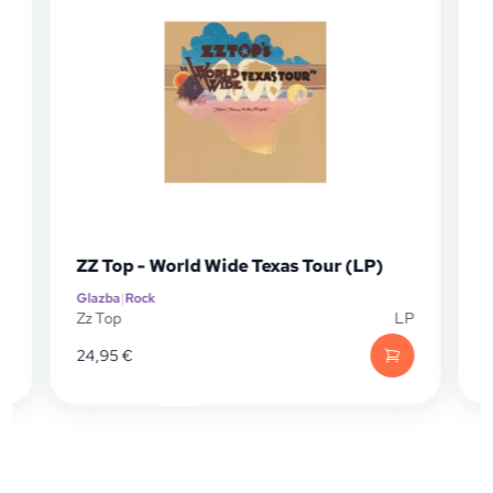
ZZ Top - World Wide Texas Tour (LP)
Grateful
Glazba
|
Rock
Glazba
|
Roc
Zz Top
LP
Grateful 
24,95
€
24,10
€