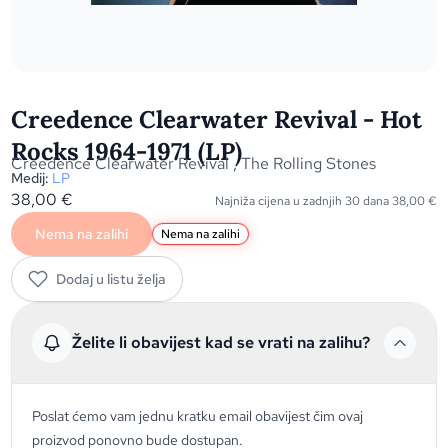
Creedence Clearwater Revival - Hot
Rocks 1964-1971 (LP)
Creedence Clearwater Revival
,
The Rolling Stones
Medij:
LP
38,00
€
Najniža cijena u zadnjih 30 dana
38,00
€
Nema na zalihi
Nema na zalihi
Dodaj u listu želja
Želite li obavijest kad se vrati na zalihu?
Poslat ćemo vam jednu kratku email obavijest čim ovaj
proizvod ponovno bude dostupan.