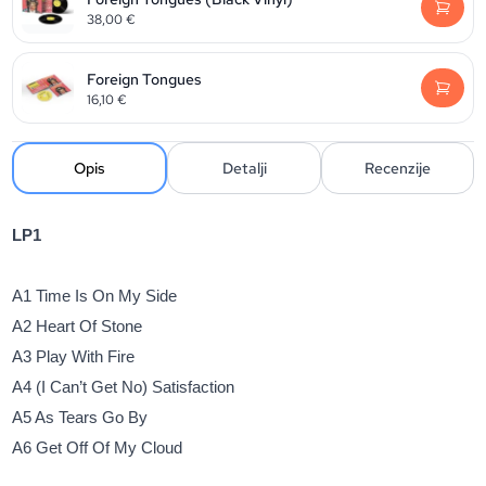
38,00
€
Foreign Tongues
16,10
€
Opis
Detalji
Recenzije
LP1
A1 Time Is On My Side
A2 Heart Of Stone
A3 Play With Fire
A4 (I Can’t Get No) Satisfaction
A5 As Tears Go By
A6 Get Off Of My Cloud