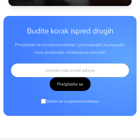
Budite korak ispred drugih
Pretplatite se na naš newsletter i prvi saznajte za popuste,
nove proizvode i ekskluzivne ponude!
Pretplatite se
Slažem se s uvjetima korištenja.