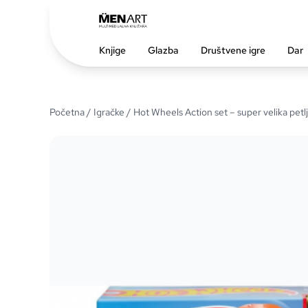
Knjige
Glazba
Društvene igre
Dar
Početna
/
Igračke
/ Hot Wheels Action set – super velika petl