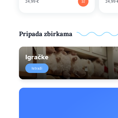
24,99
€
24,99
Pripada zbirkama
Igračke
Istraži