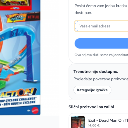
Poslat ćemo vam jednu kratku 
dostupan.
Ova prijava služi samo za jednokra
Trenutno nije dostupno.
Pogledajte povezane proizvod
Kategorija: Igračke
Slični proizvodi na zalihi
Exit - Dead Man On T
16,99
€