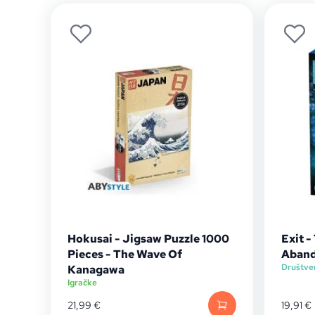
Hokusai - Jigsaw Puzzle 1000
Exit -
Pieces - The Wave Of
Aband
Društve
Kanagawa
Igračke
21,99
€
19,91
€