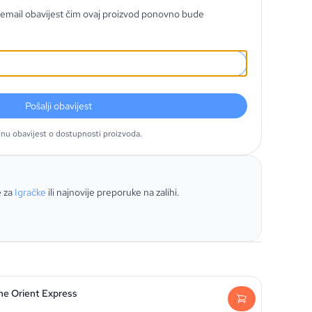
email obavijest čim ovaj proizvod ponovno bude
Pošalji obavijest
tnu obavijest o dostupnosti proizvoda.
e za
Igračke
ili najnovije preporuke na zalihi.
he Orient Express