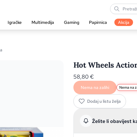
Igračke
Multimedija
Gaming
Papirnica
Akcija
ja
Hot Wheels Action 
58,80
€
Nema na zalihi
Nema na za
Dodaj u listu želja
Želite li obavijest k