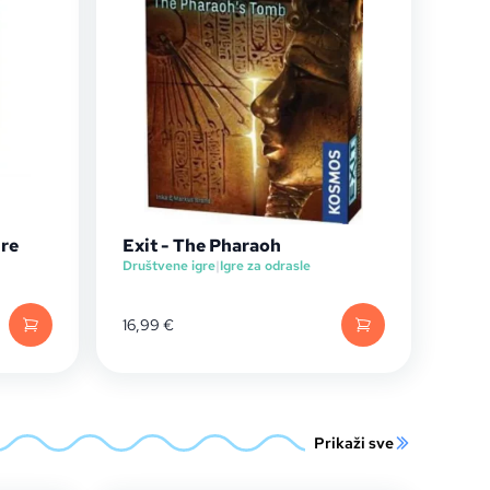
ure
Exit - The Pharaoh
Društvene igre
|
Igre za odrasle
16,99
€
Prikaži sve