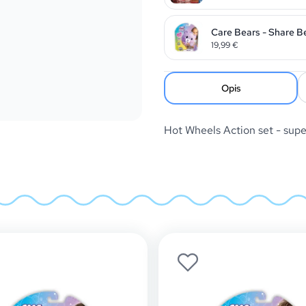
Care Bears - Share B
19,99
€
Opis
Hot Wheels Action set - sup