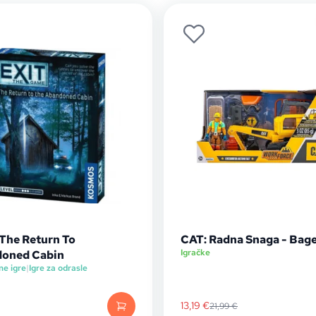
 The Return To
CAT: Radna Snaga - Bag
Igračke
oned Cabin
ne igre
|
Igre za odrasle
13,19
€
21,99
€