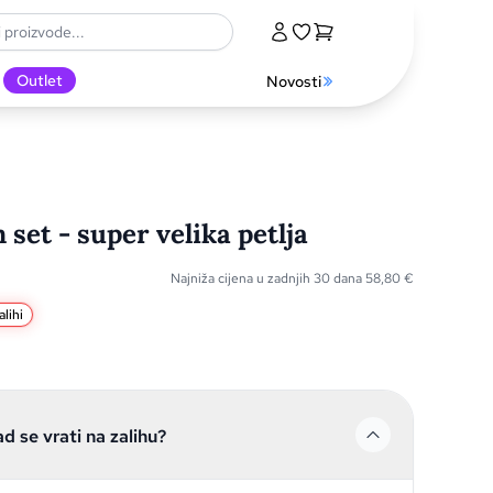
Outlet
Novosti
set - super velika petlja
Najniža cijena u zadnjih 30 dana
58,80
€
lihi
ad se vrati na zalihu?