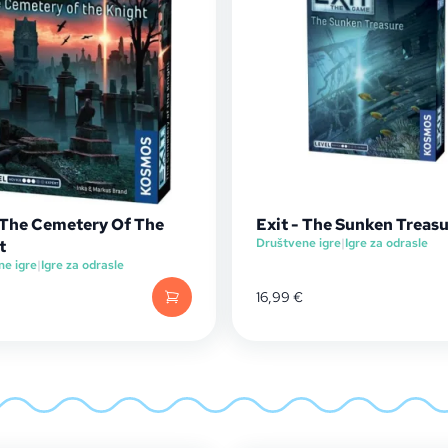
- The Cemetery Of The
Exit - The Sunken Treas
Društvene igre
|
Igre za odrasle
t
ne igre
|
Igre za odrasle
16,99
€