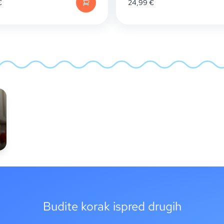
€
24,99
€
Budite korak ispred drugih