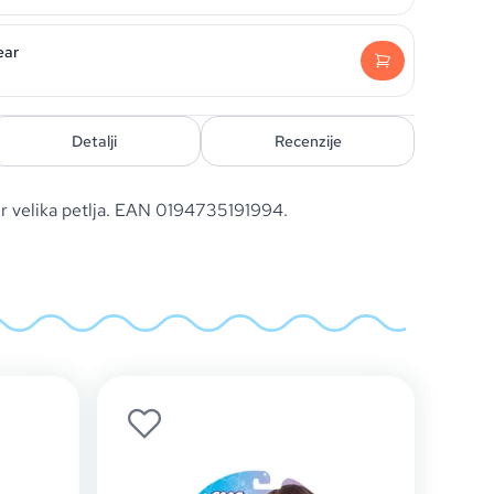
ear
Detalji
Recenzije
er velika petlja. EAN 0194735191994.