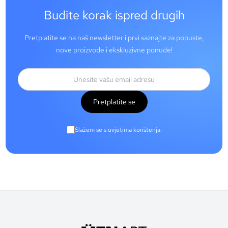
Budite korak ispred drugih
Pretplatite se na naš newsletter i prvi saznajte za popuste,
nove proizvode i ekskluzivne ponude!
Pretplatite se
Slažem se s uvjetima korištenja.