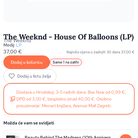
The Weeknd - House Of Balloons (LP)
The Weeknd
Medij:
LP
37,00
€
Najniža cijena u zadnjih 30 dana
37,00
€
Dodaj u košaricu
Samo 1 na zalihi
Dodaj u listu želja
Dostava u Hrvatskoj: 3-5 radnih dana. Box Now od 0,99 €,
DPD od 3,00 €, besplatno iznad 40,00 €. Osobno
preuzimanje: Menart knjižara, Avenue Mall Zagreb.
Možda će vam se svidjeti
Beauty Behind The Madness (10th Anniversary Ultra Clear)