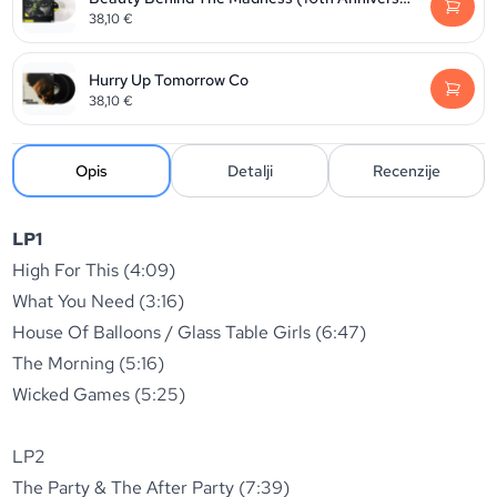
38,10
€
Hurry Up Tomorrow Co
38,10
€
Opis
Detalji
Recenzije
LP1
High For This (4:09)
What You Need (3:16)
House Of Balloons / Glass Table Girls (6:47)
The Morning (5:16)
Wicked Games (5:25)
LP2
The Party & The After Party (7:39)