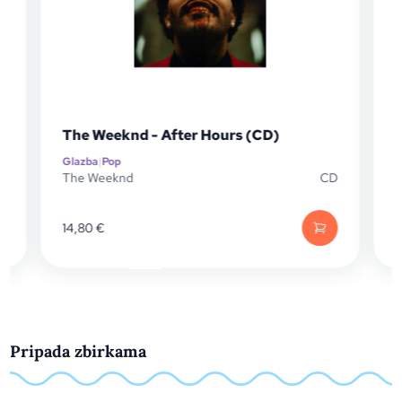
The Weeknd - After Hours (CD)
Glazba
|
Pop
G
P
The Weeknd
CD
14,80
€
1
Pripada zbirkama