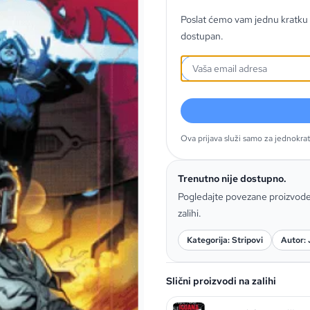
Poslat ćemo vam jednu kratku 
dostupan.
Ova prijava služi samo za jednokra
Trenutno nije dostupno.
Pogledajte povezane proizvod
zalihi.
Kategorija: Stripovi
Autor:
Slični proizvodi na zalihi