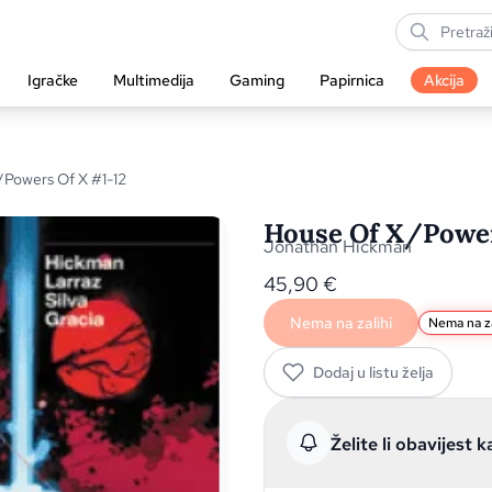
Igračke
Multimedija
Gaming
Papirnica
Akcija
/Powers Of X #1-12
House Of X/Powers
Jonathan Hickman
45,90
€
Nema na zalihi
Nema na za
Dodaj u listu želja
Želite li obavijest k