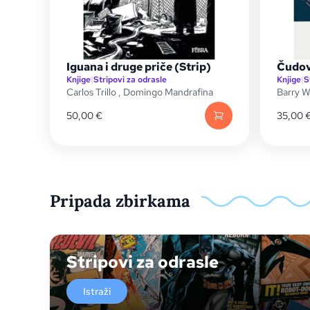
Iguana i druge priče (Strip)
Čudovi
Knjige
|
Stripovi za odrasle
Knjige
|
S
Carlos Trillo
,
Domingo Mandrafina
Barry W
50,00
€
35,00
Pripada zbirkama
Stripovi za odrasle
Istraži