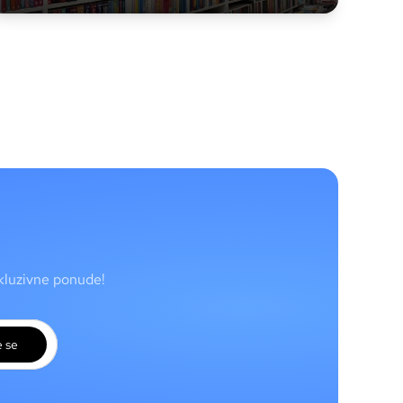
skluzivne ponude!
e se