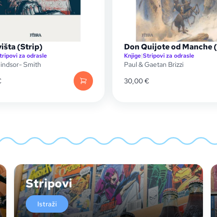
šta (Strip)
Don Quijote od Manche (
tripovi za odrasle
Knjige
|
Stripovi za odrasle
indsor- Smith
Paul & Gaetan Brizzi
€
30,00
€
Stripovi
Istraži