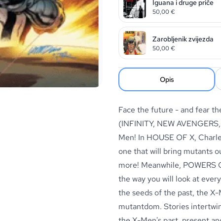
Iguana i druge priče
50,00
€
Zarobljenik zvijezda
50,00
€
Opis
Face the future - and fear t
(INFINITY, NEW AVENGERS, 
Men! In HOUSE OF X, Charles 
one that will bring mutants 
more! Meanwhile, POWERS OF 
the way you will look at ever
the seeds of the past, the X-
mutantdom. Stories intertwi
the X-Men's past, present an