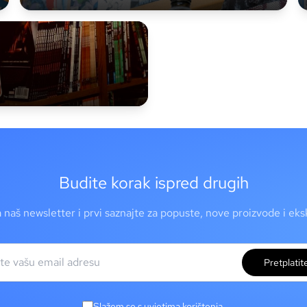
Budite korak ispred drugih
a naš newsletter i prvi saznajte za popuste, nove proizvode i ek
Pretplatit
Slažem se s uvjetima korištenja.