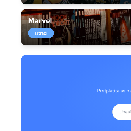
Marvel
Istraži
Pretplatite se n