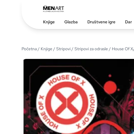
Knjige
Glazba
Društvene igre
Dar
Početna
/
Knjige
/
Stripovi
/
Stripovi za odrasle
/ House Of X