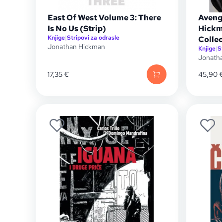
East Of West Volume 3: There
Aveng
Is No Us (Strip)
Hickm
Knjige
|
Stripovi za odrasle
Collec
Jonathan Hickman
Knjige
|
S
Jonath
17,35
€
45,90