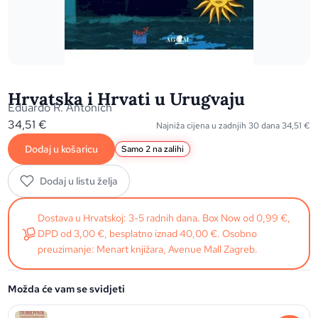
Hrvatska i Hrvati u Urugvaju
Eduardo R. Antonich
34,51
€
Najniža cijena u zadnjih 30 dana
34,51
€
Dodaj u košaricu
Samo 2 na zalihi
Dodaj u listu želja
Dostava u Hrvatskoj: 3-5 radnih dana. Box Now od 0,99 €,
DPD od 3,00 €, besplatno iznad 40,00 €. Osobno
preuzimanje: Menart knjižara, Avenue Mall Zagreb.
Možda će vam se svidjeti