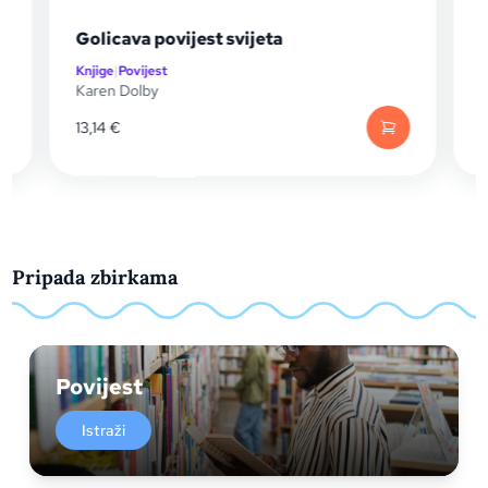
Golicava povijest svijeta
P
Knjige
|
Povijest
K
Karen Dolby
13,14
€
Pripada zbirkama
Povijest
Istraži