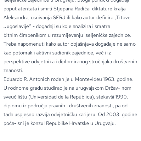
poput atentata i smrti Stjepana Radića, diktature kralja
Aleksandra, osnivanja SFRJ ili kako autor definira „Titove
Jugoslavije“ - događaji su koje analizira i smatra
bitnim čimbenikom u razumijevanju iseljeničke zajednice.
Treba napomenuti kako autor objašnjava događaje ne samo
kao potomak i aktivni sudionik zajednice, već i iz
perspektive odvjetnika i diplomiranog stručnjaka društvenih
znanosti.
Eduardo R. Antonich rođen je u Montevideu 1963. godine.
U rodnome gradu studirao je na urugvajskom Držav- nom
sveučilištu (Universidad de la República), stekavši 1990.
diplomu iz područja pravnih i društvenih znanosti, pa od
tada uspješno razvija odvjetničku karijeru. Od 2003. godine
poča- sni je konzul Republike Hrvatske u Urugvaju.