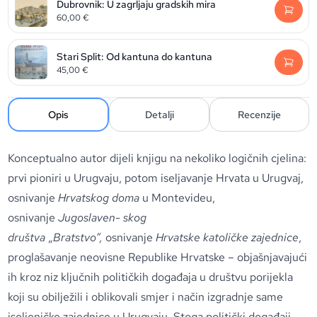
Dubrovnik: U zagrljaju gradskih mira
60,00
€
Stari Split: Od kantuna do kantuna
45,00
€
Opis
Detalji
Recenzije
Konceptualno autor dijeli knjigu na nekoliko logičnih cjelina:
prvi pioniri u Urugvaju, potom iseljavanje Hrvata u Urugvaj,
osnivanje
Hrvatskog doma
u Montevideu,
osnivanje
Jugoslaven- skog
društva
„
Bratstvo“,
osnivanje
Hrvatske katoličke zajednice
,
proglašavanje neovisne Republike Hrvatske – objašnjavajući
ih kroz niz ključnih političkih događaja u društvu porijekla
koji su obilježili i oblikovali smjer i način izgradnje same
iseljeničke zajednice u Urugvaju. Stoga politički događaji