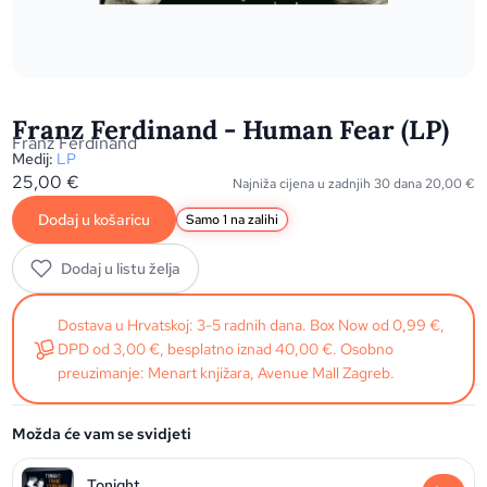
Franz Ferdinand - Human Fear (LP)
Franz Ferdinand
Medij:
LP
25,00
€
Najniža cijena u zadnjih 30 dana
20,00
€
Dodaj u košaricu
Samo 1 na zalihi
Dodaj u listu želja
Dostava u Hrvatskoj: 3-5 radnih dana. Box Now od 0,99 €,
DPD od 3,00 €, besplatno iznad 40,00 €. Osobno
preuzimanje: Menart knjižara, Avenue Mall Zagreb.
Možda će vam se svidjeti
Tonight