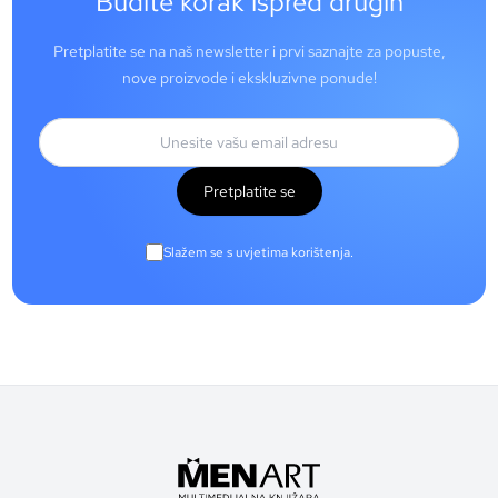
Budite korak ispred drugih
Pretplatite se na naš newsletter i prvi saznajte za popuste,
nove proizvode i ekskluzivne ponude!
Pretplatite se
Slažem se s uvjetima korištenja.