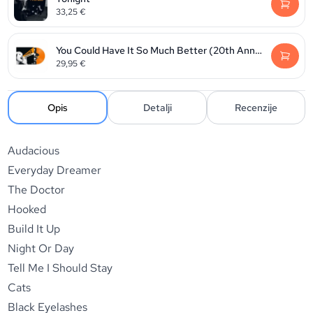
33,25
€
You Could Have It So Much Better (20th Anniversary Edition)
29,95
€
Opis
Detalji
Recenzije
Audacious
Everyday Dreamer
The Doctor
Hooked
Build It Up
Night Or Day
Tell Me I Should Stay
Cats
Black Eyelashes