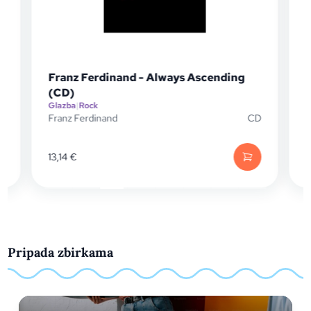
Franz Ferdinand - Always Ascending
(CD)
Glazba
|
Rock
G
P
Franz Ferdinand
CD
F
13,14
€
1
Pripada zbirkama