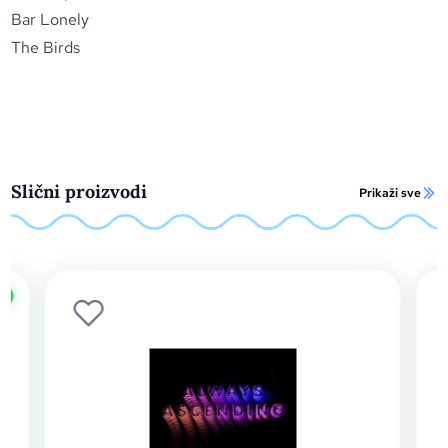
Bar Lonely
The Birds
Slični proizvodi
Prikaži sve
o