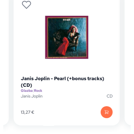
arl (+bonus tracks)
Ramones - Live At The Roxy
(LP)
Glazba
|
Punk
CD
Ramones
46,55
€