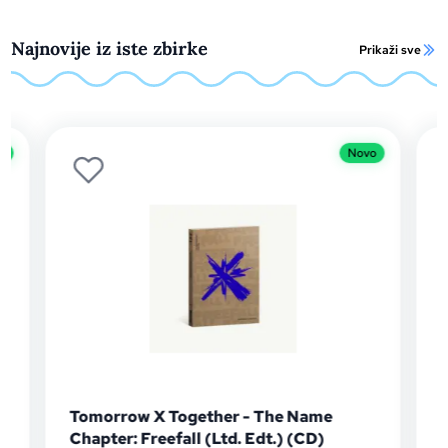
Najnovije iz iste zbirke
Prikaži sve
Novo
gether - The Name
Toše Proeski - Igra bez gr
l (Ltd. Edt.) (CD)