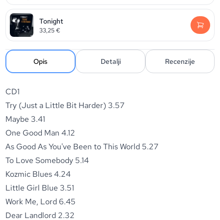
Tonight
33,25
€
Opis
Detalji
Recenzije
CD1
Try (Just a Little Bit Harder) 3.57
Maybe 3.41
One Good Man 4.12
As Good As You've Been to This World 5.27
To Love Somebody 5.14
Kozmic Blues 4.24
Little Girl Blue 3.51
Work Me, Lord 6.45
Dear Landlord 2.32