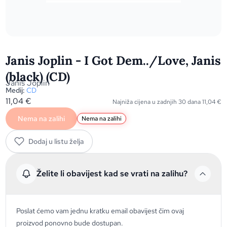
Janis Joplin - I Got Dem../Love, Janis
(black) (CD)
Janis Joplin
Medij:
CD
11,04
€
Najniža cijena u zadnjih 30 dana
11,04
€
Nema na zalihi
Nema na zalihi
Dodaj u listu želja
Želite li obavijest kad se vrati na zalihu?
Poslat ćemo vam jednu kratku email obavijest čim ovaj
proizvod ponovno bude dostupan.