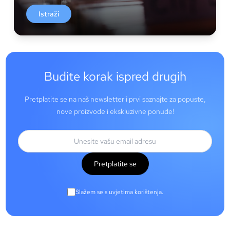
Istraži
Budite korak ispred drugih
Pretplatite se na naš newsletter i prvi saznajte za popuste,
nove proizvode i ekskluzivne ponude!
Pretplatite se
Slažem se s uvjetima korištenja.