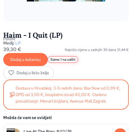
Haim - I Quit (LP)
HAIM
Medij:
LP
39,30
€
Najniža cijena u zadnjih 30 dana
31,44
€
Dodaj u košaricu
Samo 1 na zalihi
Dodaj u listu želja
Dostava u Hrvatskoj: 3-5 radnih dana. Box Now od 0,99 €,
DPD od 3,00 €, besplatno iznad 40,00 €. Osobno
preuzimanje: Menart knjižara, Avenue Mall Zagreb.
Možda će vam se svidjeti
Live At The Roxy, 8/12/76