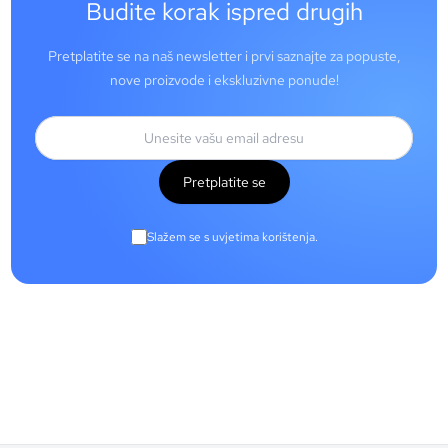
Budite korak ispred drugih
Pretplatite se na naš newsletter i prvi saznajte za popuste,
nove proizvode i ekskluzivne ponude!
Pretplatite se
Slažem se s uvjetima korištenja.