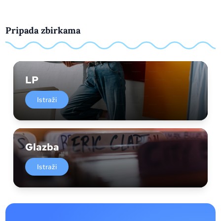
Pripada zbirkama
LP
Istraži
Glazba
Istraži