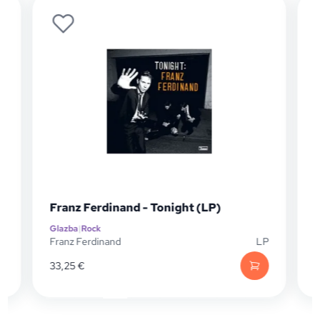
Franz Ferdinand - Tonight (LP)
Glazba
|
Rock
G
P
Franz Ferdinand
LP
D
33,25
€