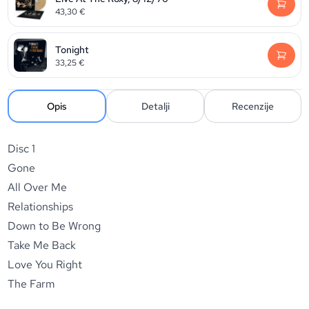
43,30
€
Tonight
33,25
€
Opis
Detalji
Recenzije
Disc 1
Gone
All Over Me
Relationships
Down to Be Wrong
Take Me Back
Love You Right
The Farm