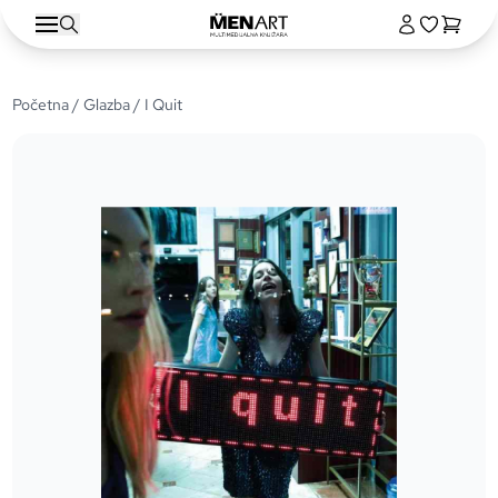
Početna
/
Glazba
/ I Quit