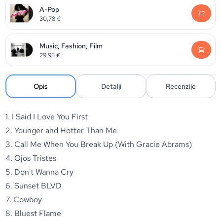
A-Pop
30,78
€
Music, Fashion, Film
29,95
€
Opis
Detalji
Recenzije
1. I Said I Love You First
2. Younger and Hotter Than Me
3. Call Me When You Break Up (With Gracie Abrams)
4. Ojos Tristes
5. Don't Wanna Cry
6. Sunset BLVD
7. Cowboy
8. Bluest Flame