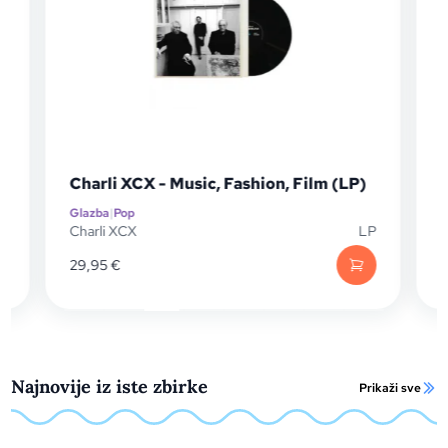
Charli XCX - Music, Fashion, Film (LP)
Glazba
|
Pop
G
D
Charli XCX
LP
C
29,95
€
2
Najnovije iz iste zbirke
Prikaži sve