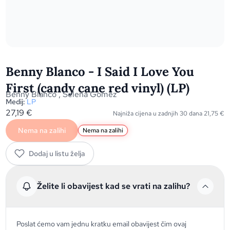
Benny Blanco - I Said I Love You
First (candy cane red vinyl) (LP)
Benny Blanco
,
Selena Gomez
Medij:
LP
27,19
€
Najniža cijena u zadnjih 30 dana
21,75
€
Nema na zalihi
Nema na zalihi
Dodaj u listu želja
Želite li obavijest kad se vrati na zalihu?
Poslat ćemo vam jednu kratku email obavijest čim ovaj