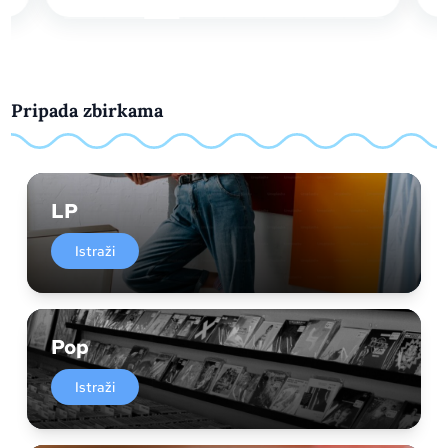
Pripada zbirkama
LP
Istraži
Pop
Istraži