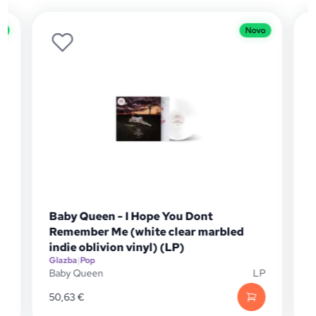
o
Novo
Baby Queen - I Hope You Dont
Remember Me (white clear marbled
G
indie oblivion vinyl) (LP)
D
Glazba
|
Pop
Baby Queen
LP
50,63
€