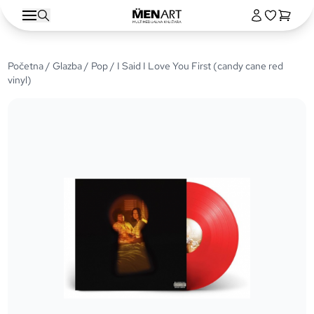
Početna
/
Glazba
/
Pop
/ I Said I Love You First (candy cane red
vinyl)