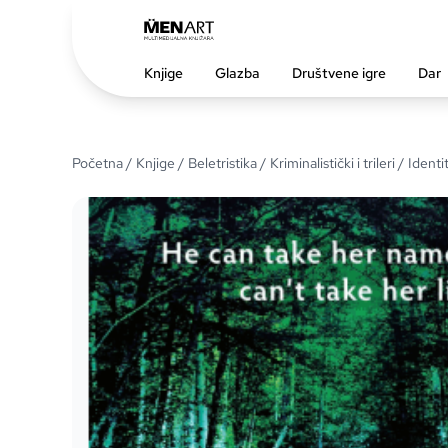
Knjige
Glazba
Društvene igre
Dar
Početna
/
Knjige
/
Beletristika
/
Kriminalistički i trileri
/ Identi