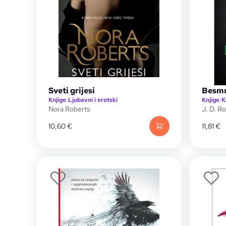
Sveti grijesi
Besmrt
Knjige
|
Ljubavni i erotski
Knjige
|
K
Nora Roberts
J. D. R
10,60
€
11,81
€