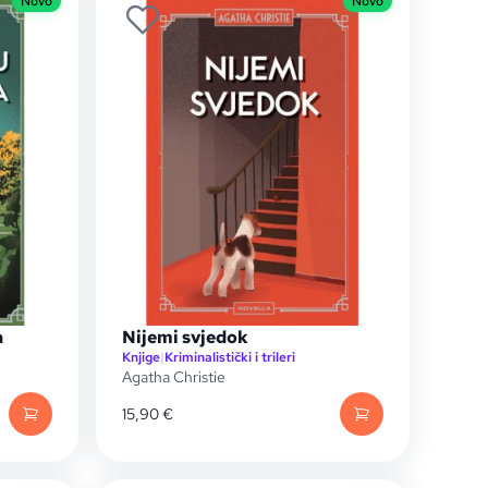
Novo
Novo
a
Nijemi svjedok
Knjige
|
Kriminalistički i trileri
Agatha Christie
15,90
€