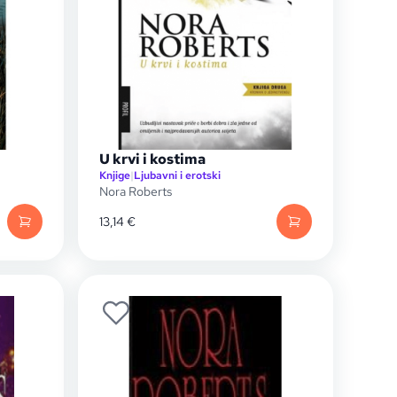
U krvi i kostima
Knjige
|
Ljubavni i erotski
Nora Roberts
13,14
€