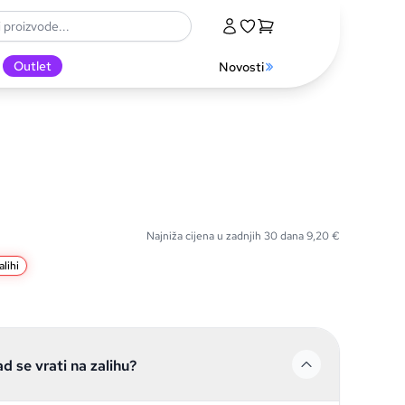
Outlet
Novosti
Najniža cijena u zadnjih 30 dana
9,20
€
lihi
ad se vrati na zalihu?