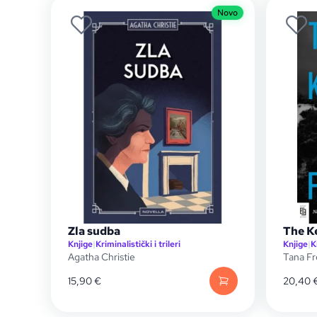
Novo
Zla sudba
The K
Knjige
|
Kriminalistički i trileri
Knjige
|
K
Agatha Christie
Tana F
15,90
€
20,40