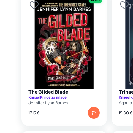
Novo
The Gilded Blade
Trina
Knjige
|
Knjige za mlade
Knjige
|
K
Jennifer Lynn Barnes
Agatha 
17,15
€
15,90
€