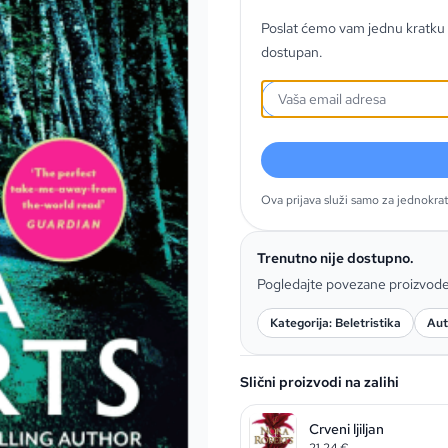
Poslat ćemo vam jednu kratku 
dostupan.
Ova prijava služi samo za jednokra
Trenutno nije dostupno.
Pogledajte povezane proizvod
Kategorija: Beletristika
Aut
Slični proizvodi na zalihi
Crveni ljiljan
21,24
€