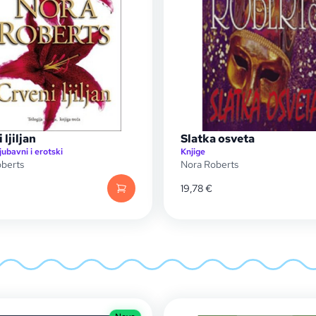
 ljiljan
Slatka osveta
jubavni i erotski
Knjige
berts
Nora Roberts
19,78
€