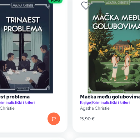
Novo
est problema
Mačka među golubovim
riminalistički i trileri
Knjige
|
Kriminalistički i trileri
Christie
Agatha Christie
15,90
€