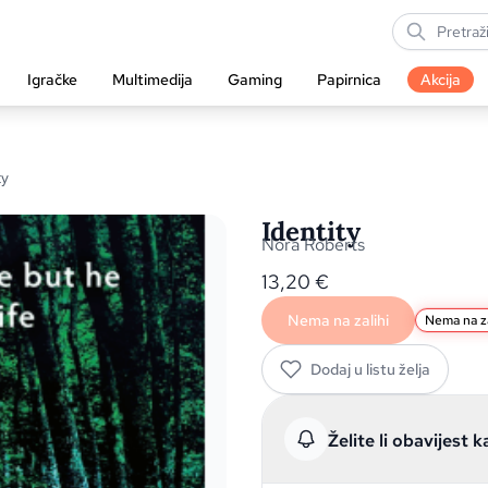
Igračke
Multimedija
Gaming
Papirnica
Akcija
ty
Identity
Nora Roberts
13,20
€
Nema na zalihi
Nema na za
Dodaj u listu želja
Želite li obavijest k