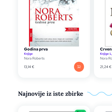
Godina prva
Crveni
Knjige
Knjige
|
L
Nora Roberts
Nora Ro
13,14
€
21,24
€
Najnovije iz iste zbirke