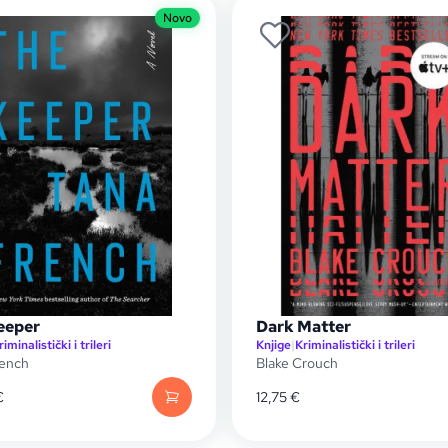
Novo
eeper
Dark Matter
riminalistički i trileri
Knjige
|
Kriminalistički i trileri
rench
Blake Crouch
€
12,75
€