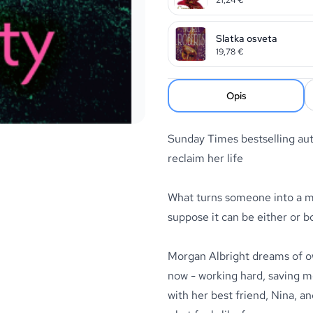
Slatka osveta
19,78
€
Opis
Sunday Times
bestselling au
reclaim her life
What turns someone into a mon
suppose it can be either or b
Morgan Albright dreams of ow
now - working hard, saving mo
with her best friend, Nina, an