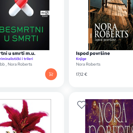
ni u smrti m.u.
Ispod površine
riminalistički i trileri
Knjige
obb
,
Nora Roberts
Nora Roberts
17,12
€