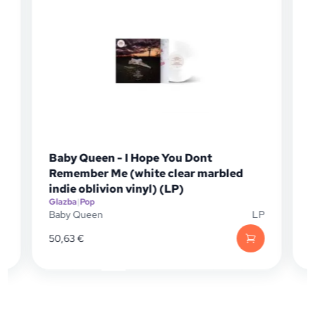
Baby Queen - I Hope You Dont
Remember Me (white clear marbled
G
indie oblivion vinyl) (LP)
D
Glazba
|
Pop
Baby Queen
LP
50,63
€