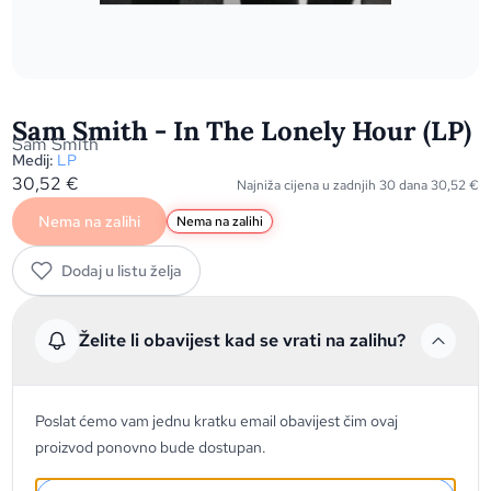
Sam Smith - In The Lonely Hour (LP)
Sam Smith
Medij:
LP
30,52
€
Najniža cijena u zadnjih 30 dana
30,52
€
Nema na zalihi
Nema na zalihi
Dodaj u listu želja
Želite li obavijest kad se vrati na zalihu?
Poslat ćemo vam jednu kratku email obavijest čim ovaj
proizvod ponovno bude dostupan.