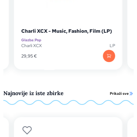
Charli XCX - Music, Fashion, Film (LP)
Glazba
|
Pop
G
D
Charli XCX
LP
C
29,95
€
2
Najnovije iz iste zbirke
Prikaži sve