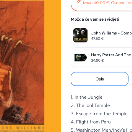
iznad 40,00 €. Osobno pre
Možda će vam se svidjeti
John Williams - Comp
47,50
€
Harry Potter And The
34,90
€
Opis
1. In the Jungle
2. The Idol Temple
3. Escape from the Temple
4. Flight from Peru
5. Washington Men/Indy's H