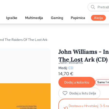
Igračke
Multimedija
Gaming
Papirnica
Akcija
nd The Raiders Of The Lost Ark
John Williams - I
The Lost Ark (CD)
John Williams
Medij:
CD
14,70
€
Dodaj u košaricu
Samo 1 n
Dodaj u listu želja
Dostava u Hrvatskoj: 3-5 