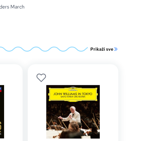
iders March
Prikaži sve