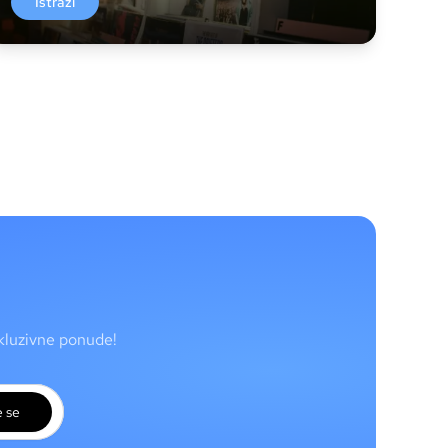
Istraži
skluzivne ponude!
e se