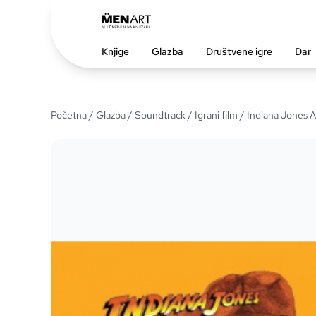
Knjige
Glazba
Društvene igre
Dar
Početna
/
Glazba
/
Soundtrack
/
Igrani film
/ Indiana Jones A