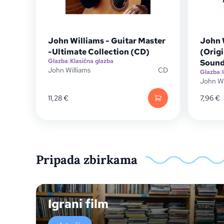
John Williams - Guitar Master
John 
-Ultimate Collection (CD)
(Origi
Glazba
|
Klasična glazba
Sound
John Williams
CD
Glazba
|
John Wi
11,28
€
7,96
€
Pripada zbirkama
Igrani film