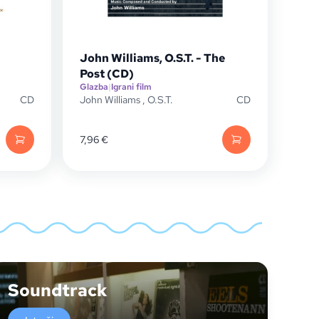
John Williams, O.S.T. - The
Post (CD)
Glazba
|
Igrani film
CD
John Williams
,
O.S.T.
CD
7,96
€
Soundtrack