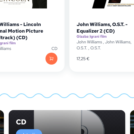
Williams - Lincoln
John Williams, O.S.T. -
nal Motion Picture
Equalizer 2 (CD)
Glazba
|
Igrani film
track) (CD)
John Williams
,
John Williams,
Igrani film
O.S.T.
,
O.S.T.
lliams
CD
17,25
€
CD