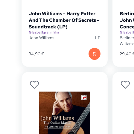
John Williams - Harry Potter
Berlin
And The Chamber Of Secrets -
John W
Soundtrack (LP)
Conce
Glazba
|
Igrani film
Glazba
|
John Williams
LP
Berline
William
34,90
€
29,40