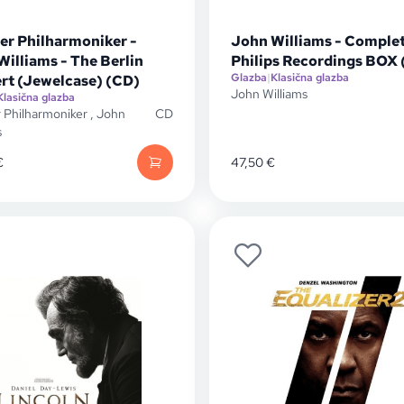
er Philharmoniker -
John Williams - Comple
illiams - The Berlin
Philips Recordings BOX
Glazba
|
Klasična glazba
rt (Jewelcase) (CD)
John Williams
Klasična glazba
r Philharmoniker
,
John
CD
s
€
47,50
€