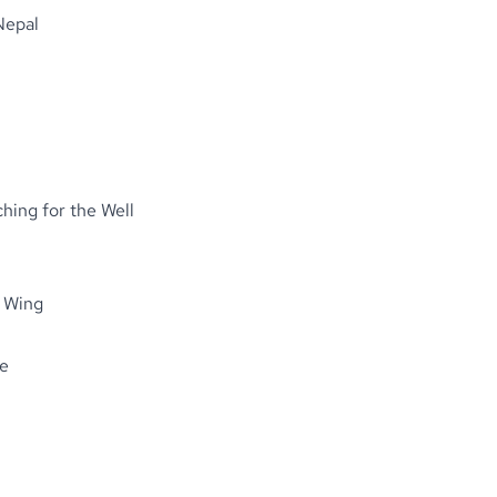
Nepal
hing for the Well
g Wing
te