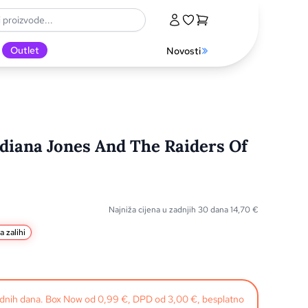
Outlet
Novosti
ndiana Jones And The Raiders Of
Najniža cijena u zadnjih 30 dana
14,70
€
a zalihi
radnih dana. Box Now od 0,99 €, DPD od 3,00 €, besplatno