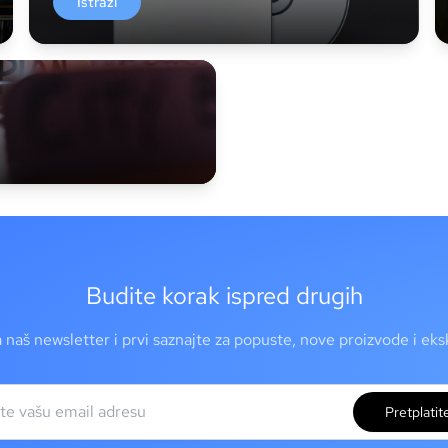
Istraži
Budite korak ispred drugih
a naš newsletter i prvi saznajte za popuste, nove proizvode i ek
Pretplatit