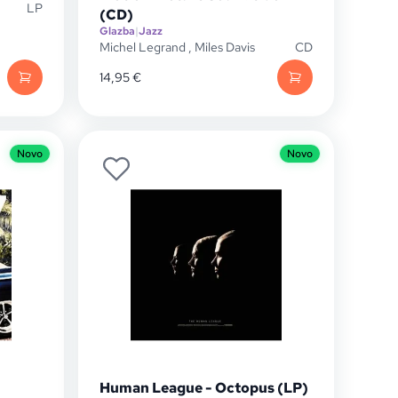
LP
(CD)
Glazba
|
Jazz
Michel Legrand
,
Miles Davis
CD
14,95
€
Novo
Novo
Human League - Octopus (LP)