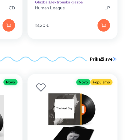
Glazba
|
Elektronska glazba
CD
Human League
LP
18,30
€
Prikaži sve
Novo
Novo
Popularno