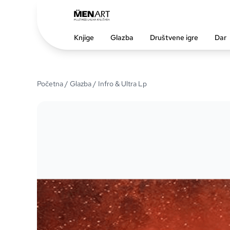
Knjige
Glazba
Društvene igre
Dar
Početna
/
Glazba
/ Infro & Ultra Lp