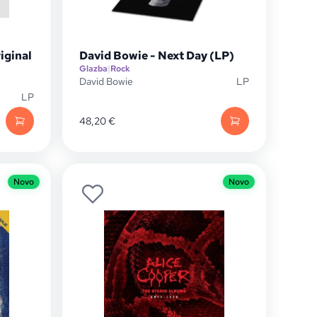
iginal
David Bowie - Next Day (LP)
Glazba
|
Rock
David Bowie
LP
LP
48,20
€
Novo
Novo