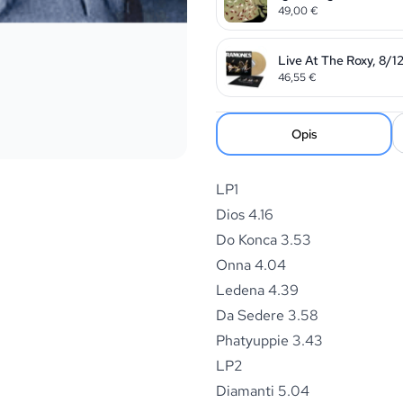
49,00
€
Live At The Roxy, 8/1
46,55
€
Opis
LP1
Dios 4.16
Do Konca 3.53
Onna 4.04
Ledena 4.39
Da Sedere 3.58
Phatyuppie 3.43
LP2
Diamanti 5.04