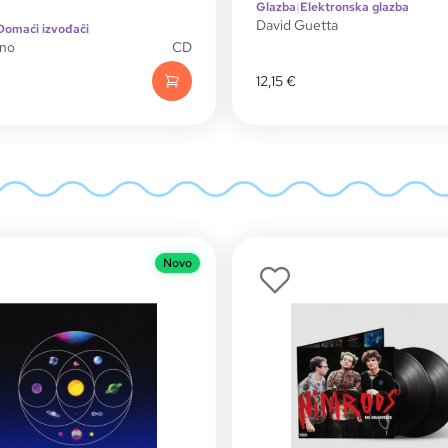
Glazba
|
Elektronska glazba
David Guetta
Domaći izvođači
ino
CD
12,15
€
Novo