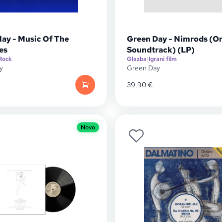
lay - Music Of The
Green Day - Nimrods (Or
es
Soundtrack) (LP)
Rock
Glazba
|
Igrani film
y
Green Day
39,90
€
Novo