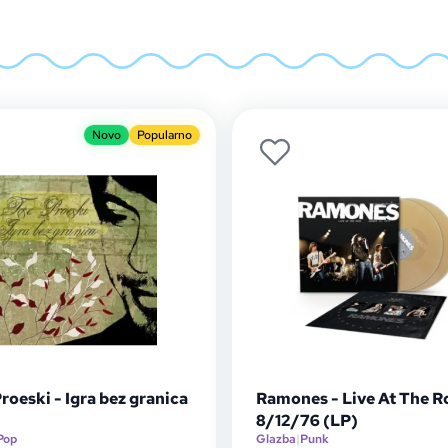
Novo
Popularno
roeski - Igra bez granica
Ramones - Live At The R
8/12/76 (LP)
Pop
Glazba
|
Punk