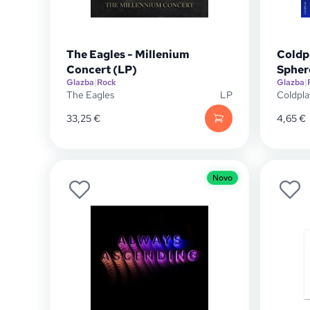
The Eagles - Millenium
Coldp
Concert (LP)
Spher
Glazba
|
Rock
Glazba
|
The Eagles
LP
Coldpla
33,25
€
4,65
€
Novo