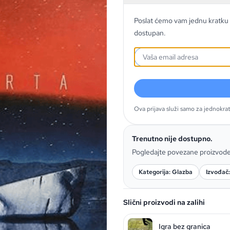
Poslat ćemo vam jednu kratku 
dostupan.
Ova prijava služi samo za jednokra
Trenutno nije dostupno.
Pogledajte povezane proizvod
Kategorija: Glazba
Izvođač
Slični proizvodi na zalihi
Igra bez granica