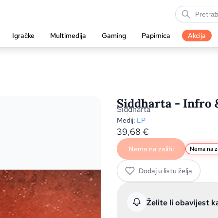
Igračke
Multimedija
Gaming
Papirnica
Akcija
Siddharta - Infro 
Siddharta
Medij:
LP
39,68
€
Nema na zalihi
Nema na za
Dodaj u listu želja
Želite li obavijest k