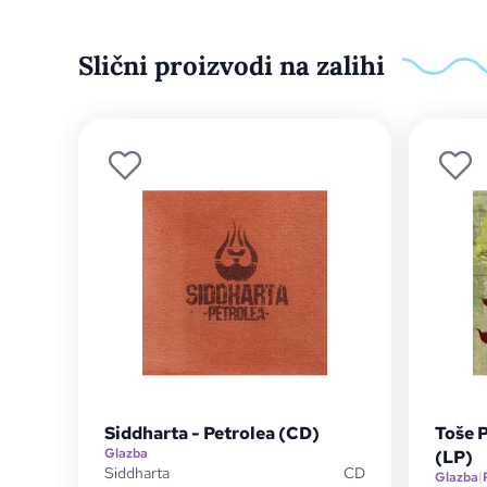
Slični proizvodi na zalihi
Siddharta - Petrolea (CD)
Toše P
Glazba
(LP)
Siddharta
CD
Glazba
|