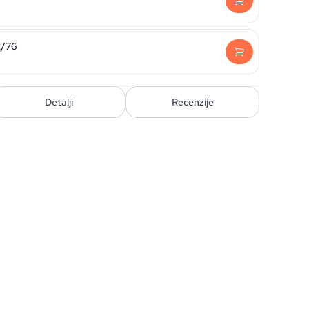
2/76
Detalji
Recenzije