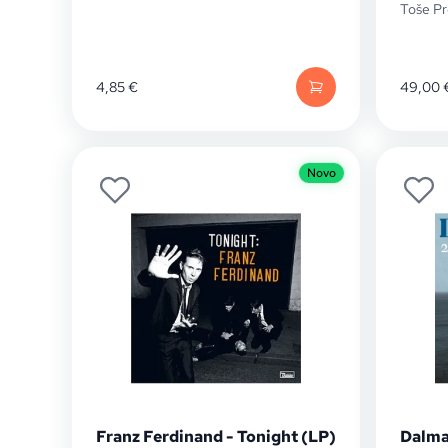
Toše Pr
4,85
€
49,00
Novo
Franz Ferdinand - Tonight (LP)
Dalma