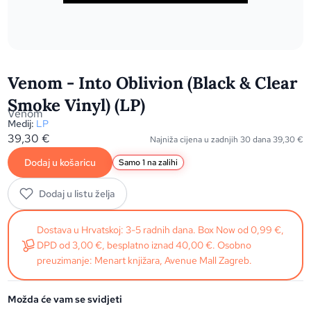
Venom - Into Oblivion (Black & Clear
Smoke Vinyl) (LP)
Venom
Medij:
LP
39,30
€
Najniža cijena u zadnjih 30 dana
39,30
€
Dodaj u košaricu
Samo 1 na zalihi
Dodaj u listu želja
Dostava u Hrvatskoj: 3-5 radnih dana. Box Now od 0,99 €,
DPD od 3,00 €, besplatno iznad 40,00 €. Osobno
preuzimanje: Menart knjižara, Avenue Mall Zagreb.
Možda će vam se svidjeti