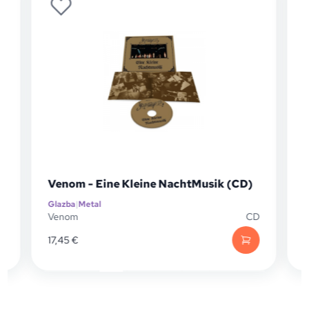
Venom - Eine Kleine NachtMusik (CD)
Glazba
|
Metal
G
P
Venom
CD
17,45
€
1