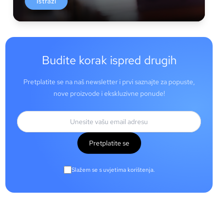
Istraži
Budite korak ispred drugih
Pretplatite se na naš newsletter i prvi saznajte za popuste,
nove proizvode i ekskluzivne ponude!
Pretplatite se
Slažem se s uvjetima korištenja.