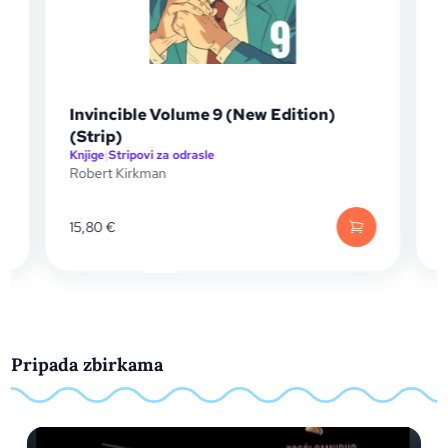
Invincible Volume 9 (New Edition)
(Strip)
Knjige
|
Stripovi za odrasle
K
Robert Kirkman
B
15,80
€
Pripada zbirkama