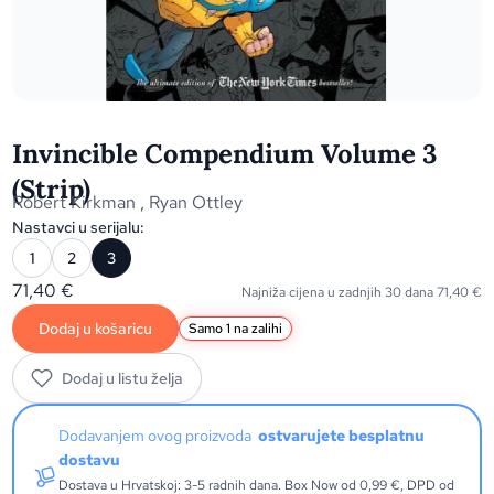
Invincible Compendium Volume 3
(Strip)
Robert Kirkman
,
Ryan Ottley
Nastavci u serijalu:
1
2
3
71,40
€
Najniža cijena u zadnjih 30 dana
71,40
€
Dodaj u košaricu
Samo 1 na zalihi
Dodaj u listu želja
Dodavanjem ovog proizvoda
ostvarujete besplatnu
dostavu
Dostava u Hrvatskoj: 3-5 radnih dana. Box Now od 0,99 €, DPD od