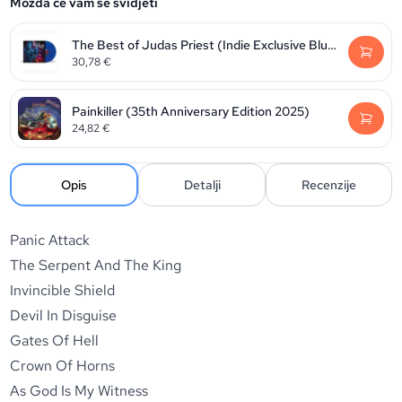
Možda će vam se svidjeti
The Best of Judas Priest (Indie Exclusive Blue Vinyl edition)
30,78
€
Painkiller (35th Anniversary Edition 2025)
24,82
€
Opis
Detalji
Recenzije
Panic Attack
The Serpent And The King
Invincible Shield
Devil In Disguise
Gates Of Hell
Crown Of Horns
As God Is My Witness