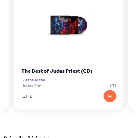
The Best of Judas Priest (CD)
Glazba
|
Metal
G
P
Judas Priest
CD
J
16,11
€