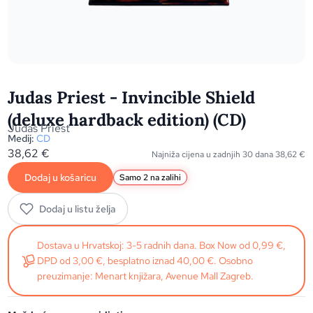
Judas Priest - Invincible Shield
(deluxe hardback edition) (CD)
Judas Priest
Medij:
CD
38,62
€
Najniža cijena u zadnjih 30 dana
38,62
€
Dodaj u košaricu
Samo 2 na zalihi
Dodaj u listu želja
Dostava u Hrvatskoj: 3-5 radnih dana. Box Now od 0,99 €,
DPD od 3,00 €, besplatno iznad 40,00 €. Osobno
preuzimanje: Menart knjižara, Avenue Mall Zagreb.