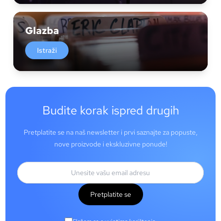
Glazba
Istraži
Budite korak ispred drugih
Pretplatite se na naš newsletter i prvi saznajte za popuste,
nove proizvode i ekskluzivne ponude!
Pretplatite se