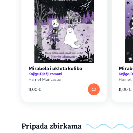
Mirabela i ukleta koliba
Mirab
Knjige
|
Dječji romani
Knjige
|
D
Harriet Muncaster
Harriet
11,00
€
11,00
€
Pripada zbirkama