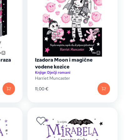
mraza
Izadora Moon i magične
vodene kozice
Knjige
|
Dječji romani
Harriet Muncaster
11,00
€