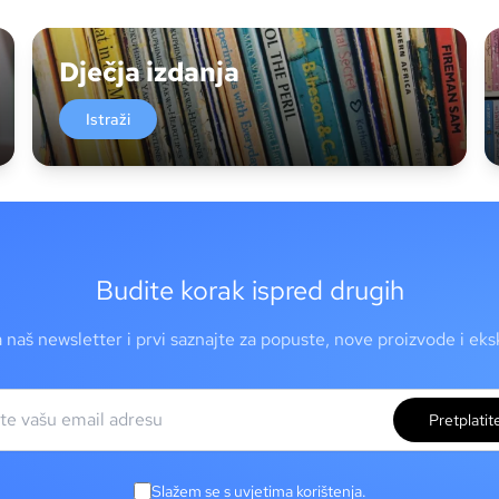
Dječja izdanja
Istraži
Budite korak ispred drugih
a naš newsletter i prvi saznajte za popuste, nove proizvode i ek
Pretplatit
Slažem se s uvjetima korištenja.