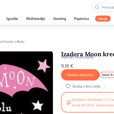
Igračke
Multimedija
Gaming
Papirnica
Akcija
n kreće u školu
Izadora Moon kreć
Harriet Muncaster
9,16
€
Dodaj u košaricu
Samo 4 n
Dodaj u listu želja
Dostava u Hrvatskoj: 3-5 
iznad 40,00 €. Osobno pre