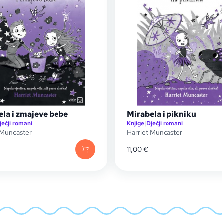
ela i zmajeve bebe
Mirabela i pikniku
ječji romani
Knjige
|
Dječji romani
 Muncaster
Harriet Muncaster
11,00
€