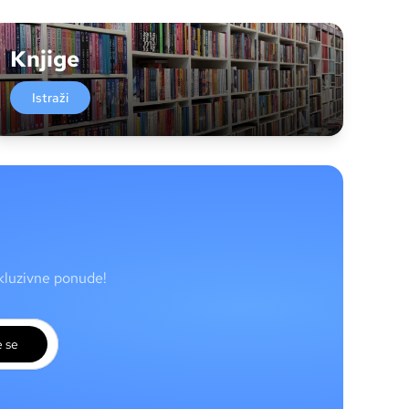
Knjige
Istraži
skluzivne ponude!
e se