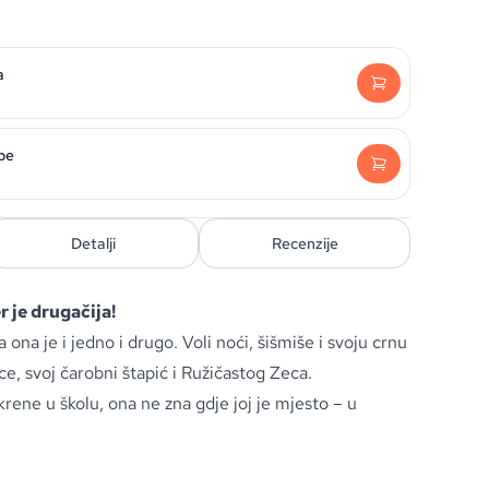
a
be
Detalji
Recenzije
 je drugačija!
a ona je i jedno i drugo. Voli noći, šišmiše i svoju crnu
nce, svoj čarobni štapić i Ružičastog Zeca.
rene u školu, ona ne zna gdje joj je mjesto – u