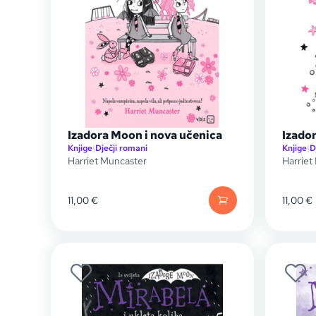
Izadora Moon i nova učenica
Izado
Knjige
|
Dječji romani
Knjige
|
D
Harriet Muncaster
Harriet
11,00
€
11,00
€