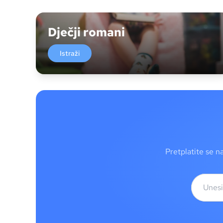
Dječji romani
Istraži
Pretplatite se n