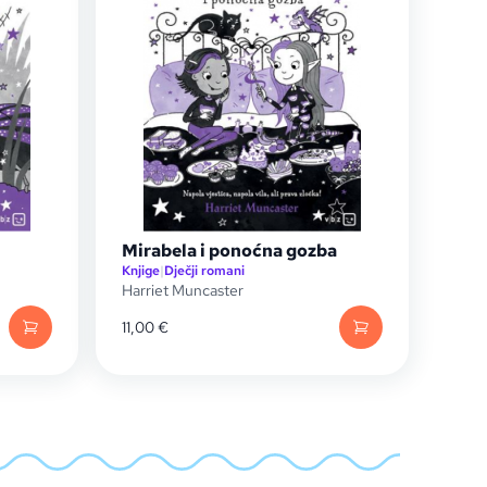
Mirabela i ponoćna gozba
Knjige
|
Dječji romani
Harriet Muncaster
11,00
€