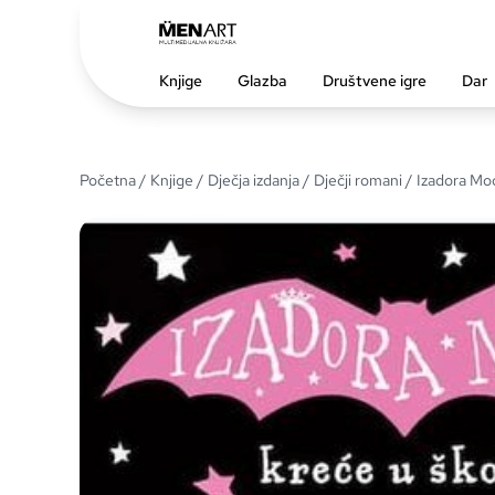
Knjige
Glazba
Društvene igre
Dar
Početna
/
Knjige
/
Dječja izdanja
/
Dječji romani
/ Izadora Moo