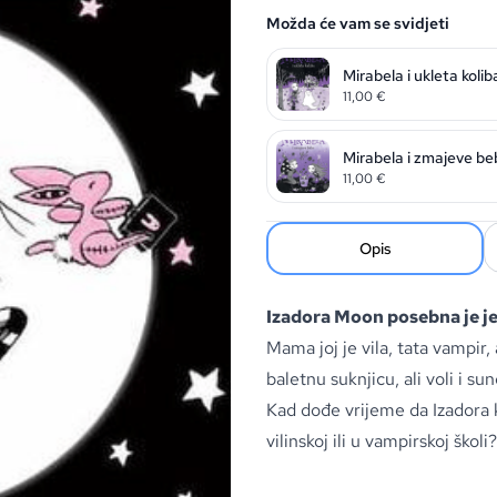
Možda će vam se svidjeti
Mirabela i ukleta kolib
11,00
€
Mirabela i zmajeve be
11,00
€
Opis
Izadora Moon posebna je jer
Mama joj je vila, tata vampir, 
baletnu suknjicu, ali voli i su
Kad dođe vrijeme da Izadora k
vilinskoj ili u vampirskoj školi?