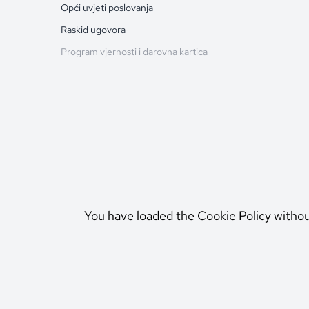
Opći uvjeti poslovanja
Raskid ugovora
Program vjernosti i darovna kartica
You have loaded the Cookie Policy witho