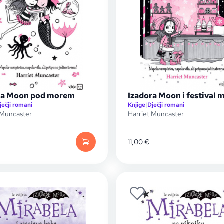
ra Moon pod morem
Izadora Moon i festival 
ječji romani
Knjige
|
Dječji romani
 Muncaster
Harriet Muncaster
11,00
€