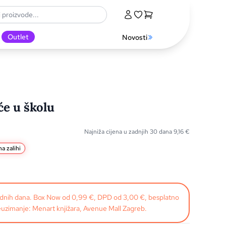
Outlet
Novosti
e u školu
Najniža cijena u zadnjih 30 dana
9,16
€
a zalihi
radnih dana. Box Now od 0,99 €, DPD od 3,00 €, besplatno
uzimanje: Menart knjižara, Avenue Mall Zagreb.