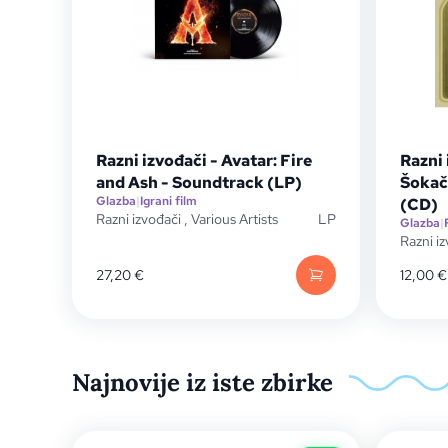
Razni izvođači - Avatar: Fire
Razni 
and Ash - Soundtrack (LP)
Šokač
Glazba
|
Igrani film
(CD)
Razni izvođači
,
Various Artists
LP
Glazba
|
Razni i
27,20
€
12,00
€
Najnovije iz iste zbirke