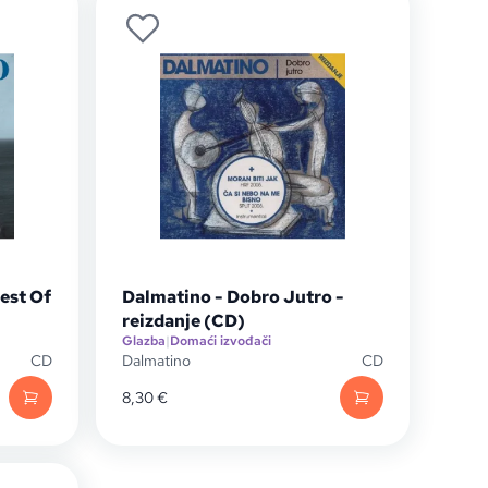
est Of
Dalmatino - Dobro Jutro -
reizdanje (CD)
Glazba
|
Domaći izvođači
CD
Dalmatino
CD
8,30
€