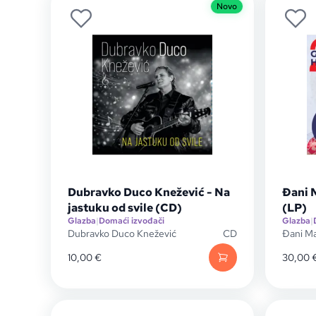
Novo
Dubravko Duco Knežević - Na
Đani M
jastuku od svile (CD)
(LP)
Glazba
|
Domaći izvođači
Glazba
|
Dubravko Duco Knežević
CD
Đani M
10,00
€
30,00