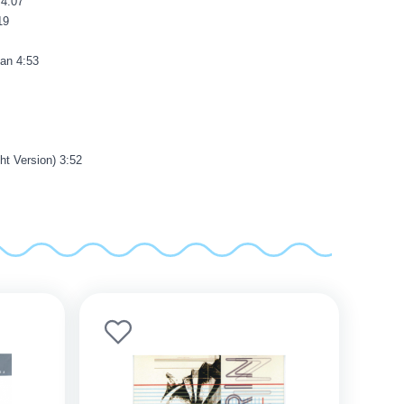
 4:07
19
an 4:53
ht Version) 3:52