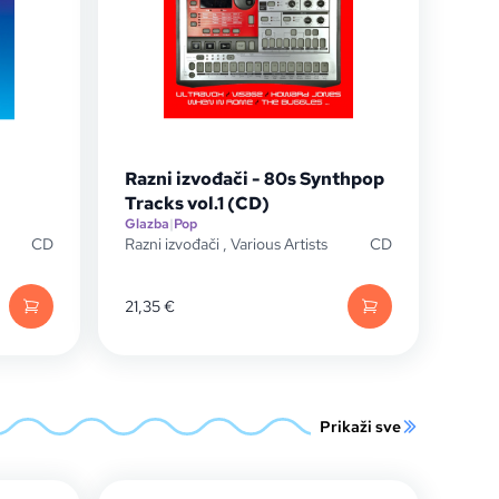
Razni izvođači - 80s Synthpop
Tracks vol.1 (CD)
Glazba
|
Pop
CD
Razni izvođači
,
Various Artists
CD
21,35
€
Prikaži sve