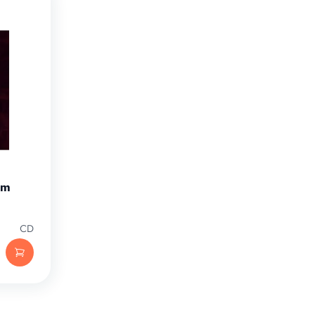
om
CD