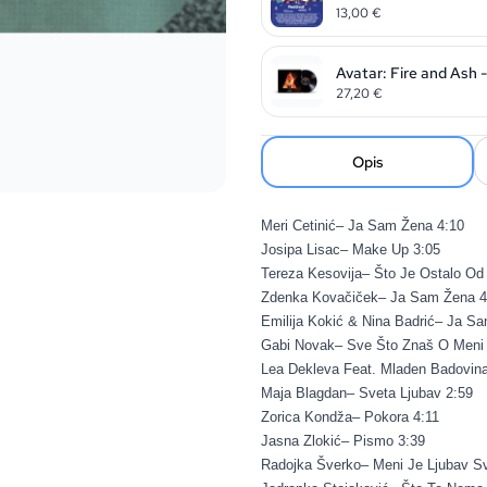
13,00
€
Avatar: Fire and Ash 
27,20
€
Opis
Meri Cetinić– Ja Sam Žena 4:10
Josipa Lisac– Make Up 3:05
Tereza Kesovija– Što Je Ostalo Od 
Zdenka Kovačiček– Ja Sam Žena 4
Emilija Kokić & Nina Badrić– Ja Sa
Gabi Novak– Sve Što Znaš O Meni 
Lea Dekleva Feat. Mladen Badovina
Maja Blagdan– Sveta Ljubav 2:59
Zorica Kondža– Pokora 4:11
Jasna Zlokić– Pismo 3:39
Radojka Šverko– Meni Je Ljubav Sv