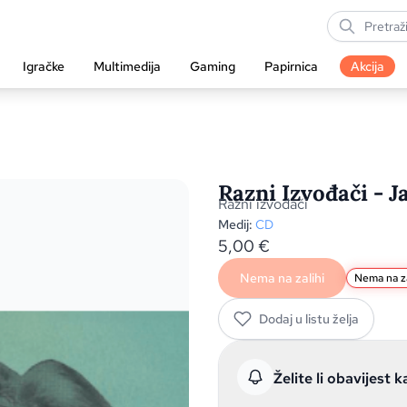
Igračke
Multimedija
Gaming
Papirnica
Akcija
Razni Izvođači - J
Razni izvođači
Medij:
CD
5,00
€
Nema na zalihi
Nema na za
Dodaj u listu želja
Želite li obavijest k