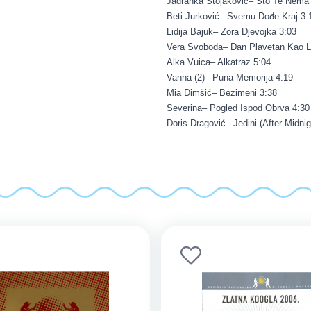
Jadranka Stojaković– Što Te Nema
Beti Jurković– Svemu Dođe Kraj 3:
Lidija Bajuk– Zora Djevojka 3:03
Vera Svoboda– Dan Plavetan Kao L
Alka Vuica– Alkatraz 5:04
Vanna (2)– Puna Memorija 4:19
Mia Dimšić– Bezimeni 3:38
Severina– Pogled Ispod Obrva 4:30
Doris Dragović– Jedini (After Midnig