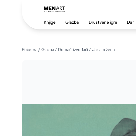
Knjige
Glazba
Društvene igre
Dar
Početna
/
Glazba
/
Domaći izvođači
/ Ja sam žena