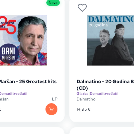
Novo
aršan - 25 Greatest hits
Dalmatino - 20 Godina B
(CD)
Domaći izvođači
Glazba
|
Domaći izvođači
aršan
LP
Dalmatino
€
14,95
€