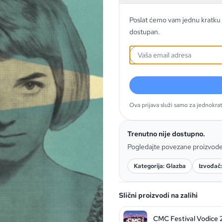
Poslat ćemo vam jednu kratku 
dostupan.
Ova prijava služi samo za jednokra
Trenutno nije dostupno.
Pogledajte povezane proizvod
Kategorija: Glazba
Izvođač:
Slični proizvodi na zalihi
CMC Festival Vodice