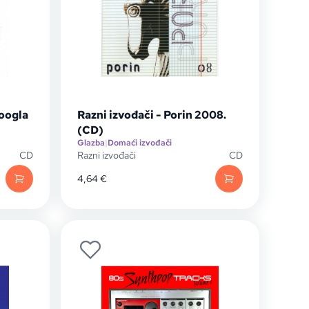
Koogla
Razni izvođači - Porin 2008.
(CD)
Glazba
|
Domaći izvođači
CD
Razni izvođači
CD
4,64
€