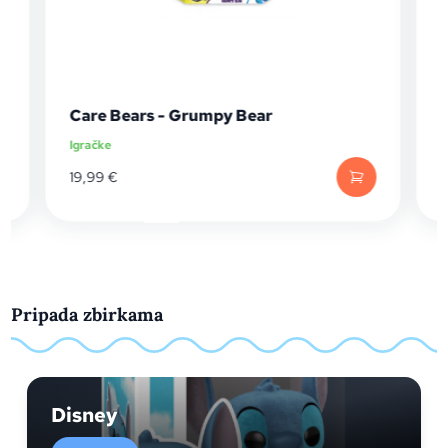
Care Bears - Grumpy Bear
Igračke
I
19,99
€
Pripada zbirkama
Disney