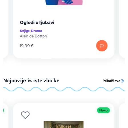
Ogledi o ljubavi
Prodajem
Knjige
|
Drama
Knjige
|
Dra
Alain de Botton
Robert Me
19,99
€
12,61
€
Najnovije iz iste zbirke
Prikaži sve
Novo