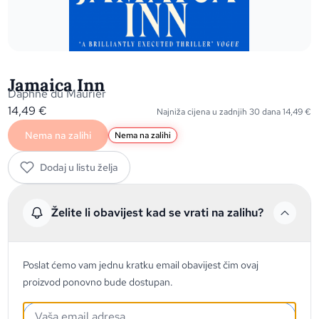
Jamaica Inn
Daphne du Maurier
14,49
€
Najniža cijena u zadnjih 30 dana
14,49
€
Nema na zalihi
Nema na zalihi
Dodaj u listu želja
Želite li obavijest kad se vrati na zalihu?
Poslat ćemo vam jednu kratku email obavijest čim ovaj
proizvod ponovno bude dostupan.