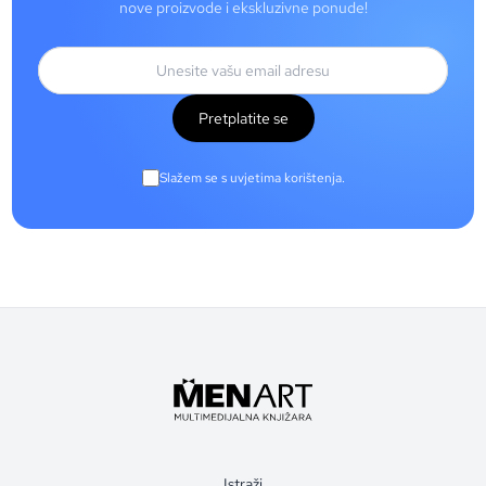
nove proizvode i ekskluzivne ponude!
Pretplatite se
Slažem se s uvjetima korištenja.
Istraži