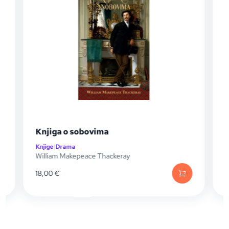
Knjiga o sobovima
Obavijes
Knjige
|
Drama
Knjige
|
Dra
William Makepeace Thackeray
Annie Prou
18,00
€
19,99
€