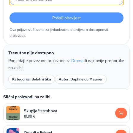
Pošalji obavijest
Ova prijava služi samo za jednokratnu obavijest o dostupnosti
proizvoda.
Trenutno nije dostupno.
Pogledajte povezane proizvode za
Drama
ili najnovije preporuke
na zalihi.
Kategorija: Beletristika
Autor: Daphne du Maurier
Slični proizvodi na zalihi
Skupljač strahova
19,99
€
Ogledi o ljubavi