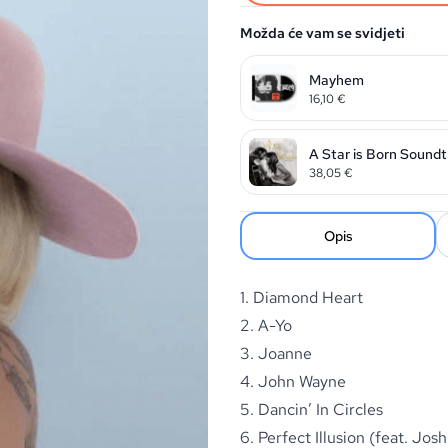
Možda će vam se svidjeti
Mayhem
16,10
€
A Star is Born Soundt
38,05
€
Opis
1. Diamond Heart
2. A-Yo
3. Joanne
4. John Wayne
5. Dancin’ In Circles
6. Perfect Illusion (feat. J