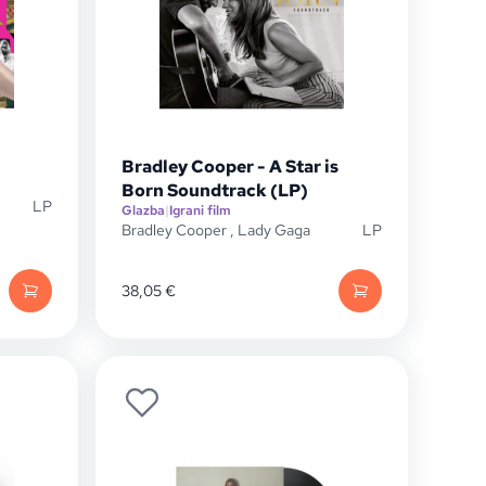
Bradley Cooper - A Star is
Born Soundtrack (LP)
LP
Glazba
|
Igrani film
Bradley Cooper
,
Lady Gaga
LP
38,05
€