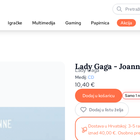
Igračke
Multimedija
Gaming
Papirnica
Akcija
Lady Gaga - Joann
Lady Gaga
Medij:
CD
10,40
€
Dodaj u košaricu
Samo 1 n
Dodaj u listu želja
Dostava u Hrvatskoj: 3-5 
iznad 40,00 €. Osobno pre