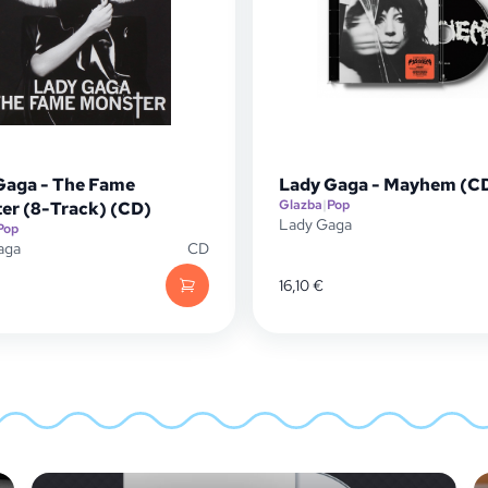
Gaga - The Fame
Lady Gaga - Mayhem (C
Glazba
|
Pop
er (8-Track) (CD)
Lady Gaga
Pop
aga
CD
16,10
€