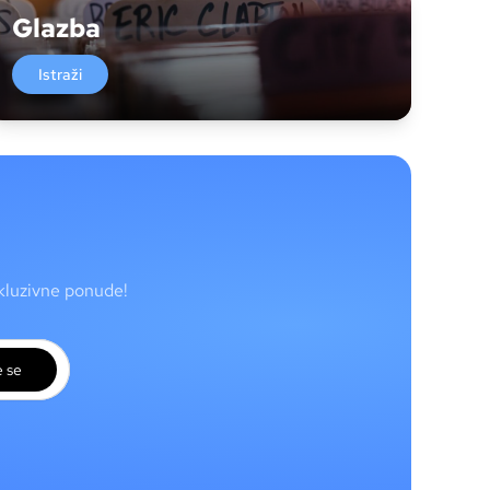
Glazba
Istraži
skluzivne ponude!
e se