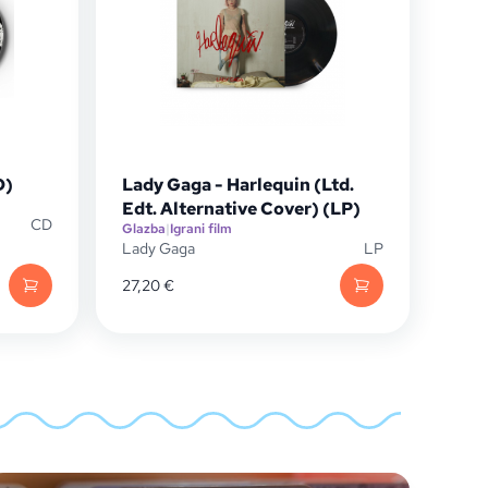
D)
Lady Gaga - Harlequin (Ltd.
Edt. Alternative Cover) (LP)
CD
Glazba
|
Igrani film
Lady Gaga
LP
27,20
€