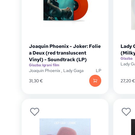
Joaquin Phoenix - Joker: Folie
Lady 
a Deux (red transluscent
(Milky
Glazba
Vinyl) - Soundtrack (LP)
Lady G
Glazba
|
Igrani film
Joaquin Phoenix
,
Lady Gaga
LP
31,30
€
27,20
€