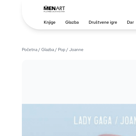
Knjige
Glazba
Društvene igre
Dar
Početna
/
Glazba
/
Pop
/ Joanne