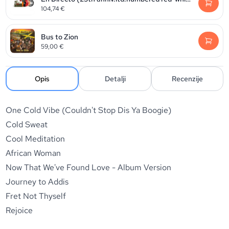
104,74
€
Bus to Zion
59,00
€
Opis
Detalji
Recenzije
One Cold Vibe (Couldn't Stop Dis Ya Boogie)
Cold Sweat
Cool Meditation
African Woman
Now That We've Found Love - Album Version
Journey to Addis
Fret Not Thyself
Rejoice