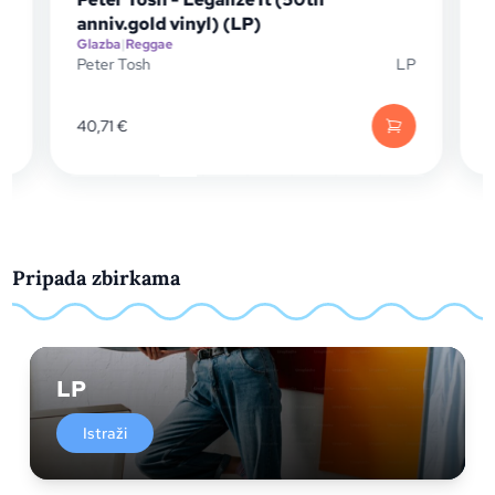
anniv.gold vinyl) (LP)
Glazba
|
Reggae
G
D
Peter Tosh
LP
S
40,71
€
1
Pripada zbirkama
LP
Istraži