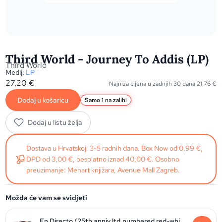
Third World - Journey To Addis (LP)
Third World
Medij:
LP
27,20
€
Najniža cijena u zadnjih 30 dana
21,76
€
Dodaj u košaricu
Samo 1 na zalihi
Dodaj u listu želja
Dostava u Hrvatskoj: 3-5 radnih dana. Box Now od 0,99 €,
DPD od 3,00 €, besplatno iznad 40,00 €. Osobno
preuzimanje: Menart knjižara, Avenue Mall Zagreb.
Možda će vam se svidjeti
En Directo (25th anniv.ltd.numbered red-white-orange vinyl) (RSD2026)