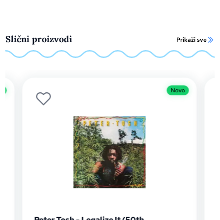
Slični proizvodi
Prikaži sve
o
Novo
l
Peter Tosh - Legalize It (50th