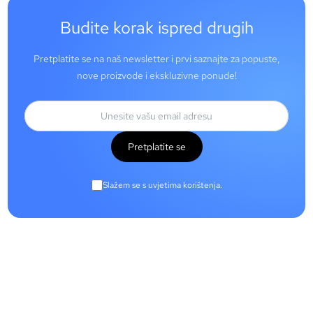
Budite korak ispred drugih
Pretplatite se na naš newsletter i prvi saznajte za popuste,
nove proizvode i ekskluzivne ponude!
Pretplatite se
Slažem se s uvjetima korištenja.