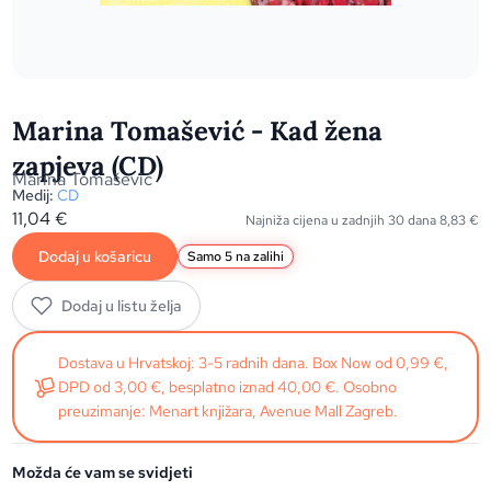
Marina Tomašević - Kad žena
zapjeva (CD)
Marina Tomašević
Medij:
CD
11,04
€
Najniža cijena u zadnjih 30 dana
8,83
€
Dodaj u košaricu
Samo 5 na zalihi
Dodaj u listu želja
Dostava u Hrvatskoj: 3-5 radnih dana. Box Now od 0,99 €,
DPD od 3,00 €, besplatno iznad 40,00 €. Osobno
preuzimanje: Menart knjižara, Avenue Mall Zagreb.
Možda će vam se svidjeti