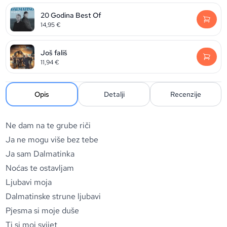
20 Godina Best Of
14,95
€
Još fališ
11,94
€
Opis
Detalji
Recenzije
Ne dam na te grube riči
Ja ne mogu više bez tebe
Ja sam Dalmatinka
Noćas te ostavljam
Ljubavi moja
Dalmatinske strune ljubavi
Pjesma si moje duše
Ti si moj svijet