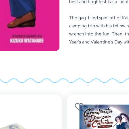
best and brightest kaiju-figh
The gag-filled spin-off of Ka
camping trip with his fellow r
wrench into the fun. Then, t
Year’s and Valentine’s Day wi