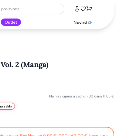
Outlet
Novosti
 Vol. 2 (Manga)
Najniža cijena u zadnjih 30 dana
11,85
€
a zalihi
radnih dana. Box Now od 0,99 €, DPD od 3,00 €, besplatno