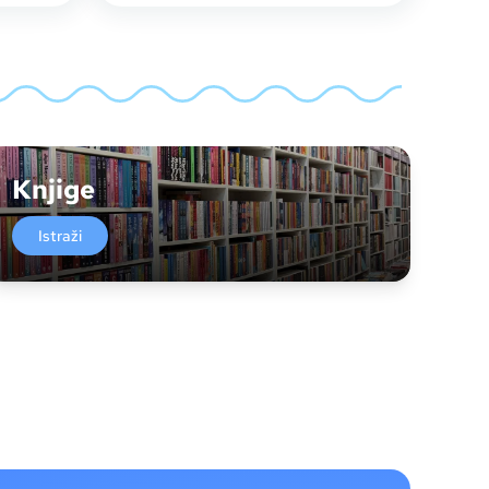
Knjige
Istraži