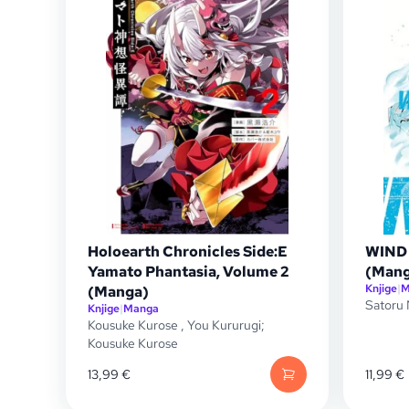
Holoearth Chronicles Side:E
WIND 
Yamato Phantasia, Volume 2
(Mang
Knjige
|
M
(Manga)
Satoru 
Knjige
|
Manga
Kousuke Kurose
,
You Kururugi;
Kousuke Kurose
13,99
€
11,99
€