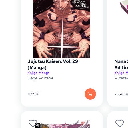
Jujutsu Kaisen, Vol. 29
Nana 
(Manga)
Editio
Knjige
|
Manga
Knjige
|
M
Gege Akutami
Ai Yaza
11,85
€
26,40