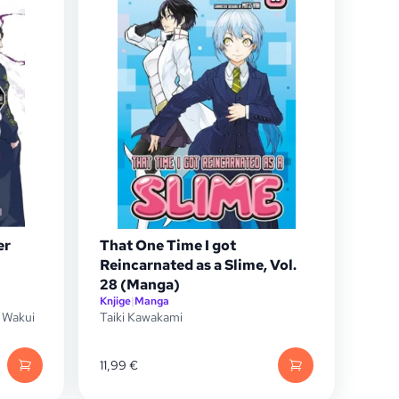
er
That One Time I got
Reincarnated as a Slime, Vol.
28 (Manga)
Knjige
|
Manga
 Wakui
Taiki Kawakami
11,99
€