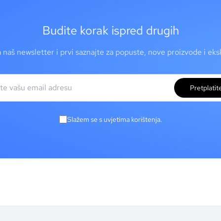
Budite korak ispred drugih
a naš newsletter i prvi saznajte za popuste, nove proizvode i ek
Pretplatit
Slažem se s uvjetima korištenja.