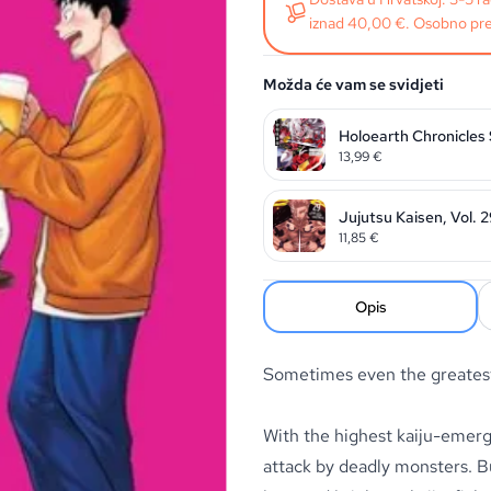
iznad 40,00 €. Osobno pre
Možda će vam se svidjeti
Holoearth Chronicles
13,99
€
Jujutsu Kaisen, Vol. 
11,85
€
Opis
Sometimes even the greatest 
With the highest kaiju-emerge
attack by deadly monsters. B