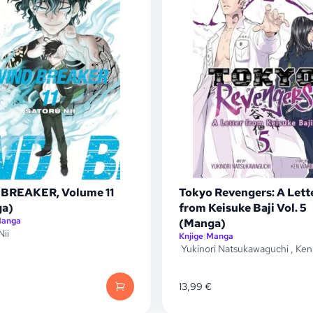
BREAKER, Volume 11
Tokyo Revengers: A Lett
a)
from Keisuke Baji Vol. 5
anga
(Manga)
Nii
Knjige
|
Manga
Yukinori Natsukawaguchi
,
Ken
13,99
€