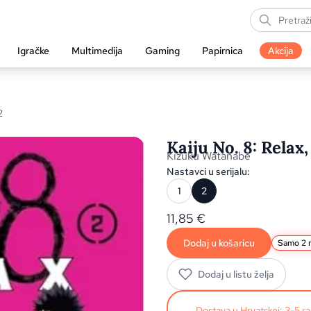
Igračke
Multimedija
Gaming
Papirnica
Akcija
2
Kaiju No. 8: Relax,
Kizuku Watanabe
Nastavci u serijalu:
1
2
11,85
€
Dodaj u košaricu
Samo 2 n
Dodaj u listu želja
Dostava u Hrvatskoj: 3-5 