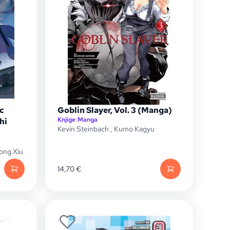
c
Goblin Slayer, Vol. 3 (Manga)
Knjige
|
Manga
hi
Kevin Steinbach
,
Kumo Kagyu
ong Xiu
14,70
€