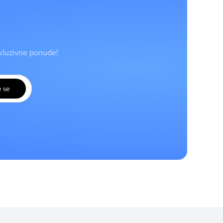
skluzivne ponude!
e se