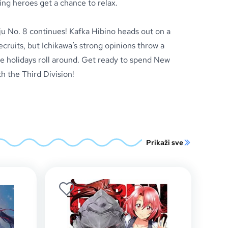
ting heroes get a chance to relax.
iju No. 8 continues! Kafka Hibino heads out on a
ecruits, but Ichikawa’s strong opinions throw a
he holidays roll around. Get ready to spend New
th the Third Division!
Prikaži sve