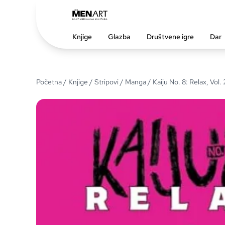
Knjige
Glazba
Društvene igre
Dar
Početna
/
Knjige
/
Stripovi
/
Manga
/ Kaiju No. 8: Relax, Vol. 