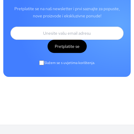
Pretplatite se na naš newsletter i prvi saznajte za popuste,
nove proizvode i ekskluzivne ponude!
Pretplatite se
Slažem se s uvjetima korištenja.