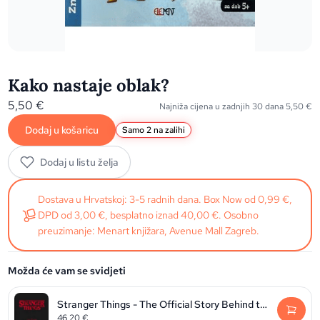
Kako nastaje oblak?
5,50
€
Najniža cijena u zadnjih 30 dana
5,50
€
Dodaj u košaricu
Samo 2 na zalihi
Dodaj u listu želja
Dostava u Hrvatskoj: 3-5 radnih dana. Box Now od 0,99 €,
DPD od 3,00 €, besplatno iznad 40,00 €. Osobno
preuzimanje: Menart knjižara, Avenue Mall Zagreb.
Možda će vam se svidjeti
Stranger Things - The Official Story Behind the Legendary Series
46,20
€