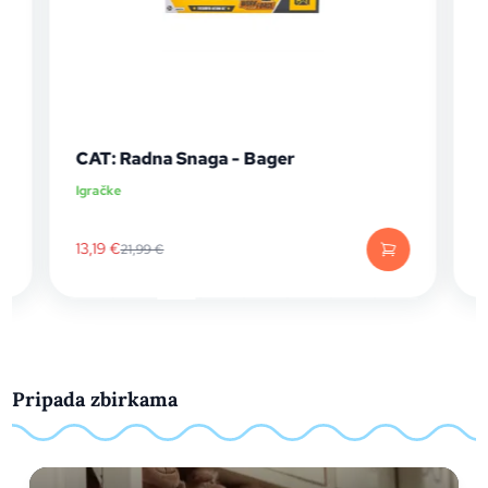
CAT: Radna Snaga - Bager
Igračke
I
13,19
€
21,99
€
Pripada zbirkama