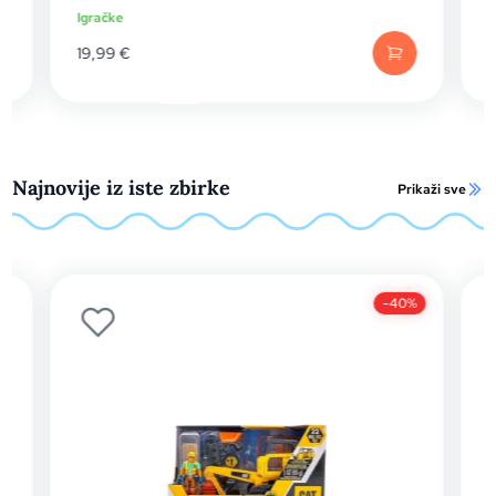
Igračke
I
19,99
€
Najnovije iz iste zbirke
Prikaži sve
-40%