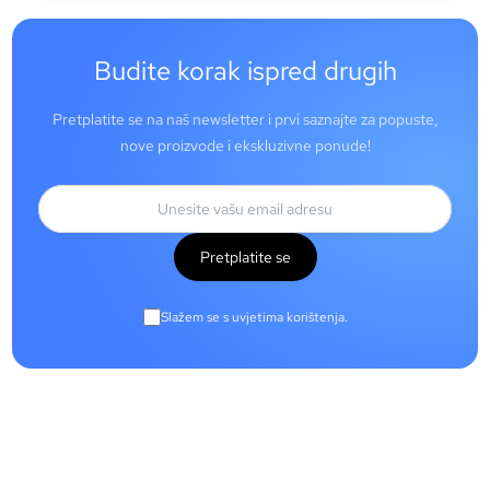
Budite korak ispred drugih
Pretplatite se na naš newsletter i prvi saznajte za popuste,
nove proizvode i ekskluzivne ponude!
Pretplatite se
Slažem se s uvjetima korištenja.