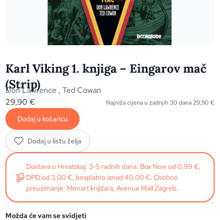
Karl Viking 1. knjiga – Eingarov mač
(Strip)
Don Lawrence
,
Ted Cowan
29,90
€
Najniža cijena u zadnjih 30 dana
29,90
€
Dodaj u košaricu
Dodaj u listu želja
Dostava u Hrvatskoj: 3-5 radnih dana. Box Now od 0,99 €,
DPD od 3,00 €, besplatno iznad 40,00 €. Osobno
preuzimanje: Menart knjižara, Avenue Mall Zagreb.
Možda će vam se svidjeti