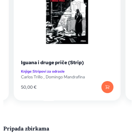
Iguana i druge priče (Strip)
Knjige
|
Stripovi za odrasle
K
Carlos Trillo
,
Domingo Mandrafina
B
50,00
€
Pripada zbirkama