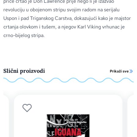
priče crtao je Don Lawrence prije nego li je izazvao
revoluciju u obojenom stripu svojim radom na serijalu
Uspon i pad Triganskog Carstva, dokazujući kako je majstor
crtanja olovkom i tušem, a njegov Karl Viking vrhunac je
crno-bijelog stripa.
Slični proizvodi
Prikaži sve