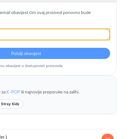
email obavijest čim ovaj proizvod ponovno bude
Pošalji obavijest
tnu obavijest o dostupnosti proizvoda.
e za
K-POP
ili najnovije preporuke na zalihi.
 Stray Kids
er.)