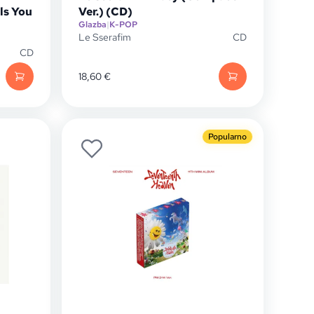
ls You
Ver.) (CD)
Glazba
|
K-POP
Le Sserafim
CD
CD
18,60
€
Popularno