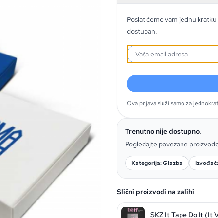
Poslat ćemo vam jednu kratku 
dostupan.
Ova prijava služi samo za jednokra
Trenutno nije dostupno.
Pogledajte povezane proizvod
Kategorija: Glazba
Izvođač:
Slični proizvodi na zalihi
SKZ It Tape Do It (It V