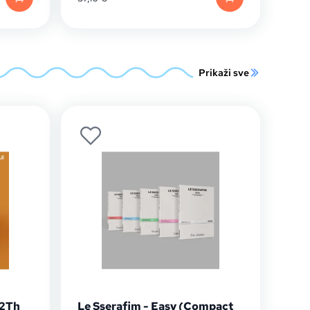
Prikaži sve
12Th
Le Sserafim - Easy (Compact