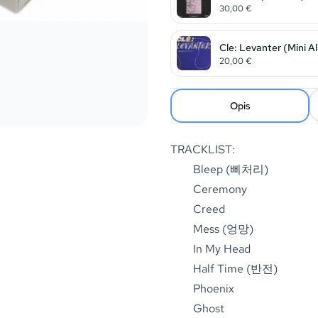
30,00
€
Cle: Levanter (Mini A
20,00
€
Opis
TRACKLIST:
Bleep (삐처리)
Ceremony
Creed
Mess (엉망)
In My Head
Half Time (반전)
Phoenix
Ghost