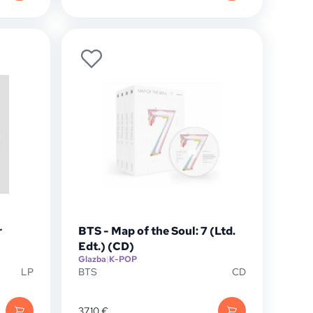
r
BTS - Map of the Soul: 7 (Ltd.
Edt.) (CD)
Glazba
|
K-POP
LP
BTS
CD
37,10
€