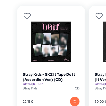
Stray Kids - SKZ It Tape Do It
Stray 
(Accordion Ver.) (CD)
(It Ve
Glazba
|
K-POP
Glazba
|
Stray Kids
CD
Stray K
22,15
€
30,00