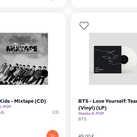
Kids - Mixtape (CD)
BTS - Love Yourself: Tea
K-POP
(Vinyl) (LP)
ids
CD
Glazba
|
K-POP
BTS
49,00
€