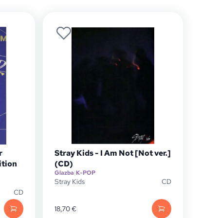
r
Stray Kids - I Am Not [Not ver.]
ition
(CD)
Glazba
|
K-POP
Stray Kids
CD
CD
18,70
€