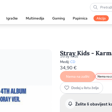
Igračke
Multimedija
Gaming
Papirnica
Akcija
Stray Kids - Karm
Stray Kids
Medij:
CD
34,90
€
Nema na zalihi
Nema na za
Dodaj u listu želja
Želite li obavijest k