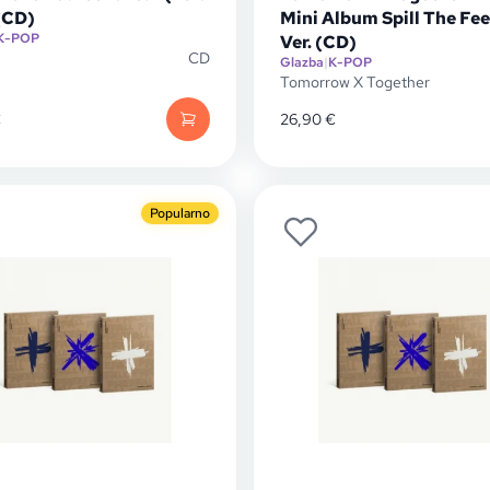
(CD)
Mini Album Spill The Fee
K-POP
Ver. (CD)
CD
Glazba
|
K-POP
Tomorrow X Together
€
26,90
€
Popularno