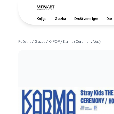
Knjige
Glazba
Društvene igre
Dar
Početna
/
Glazba
/
K-POP
/ Karma (Ceremony Ver.)