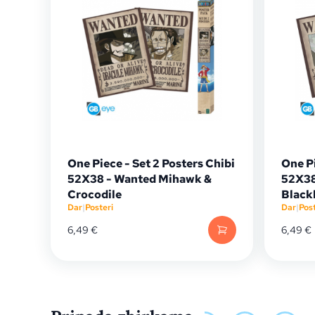
One Piece - Set 2 Posters Chibi
One Pi
52X38 - Wanted Mihawk &
52X38
Crocodile
Black
Dar
|
Posteri
Dar
|
Post
6,49
€
6,49
€