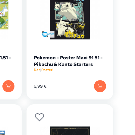
.51 -
Pokemon - Poster Maxi 91.51 -
Pikachu & Kanto Starters
Dar
|
Posteri
6,99
€