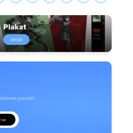
Plakat
Istraži
skluzivne ponude!
e se