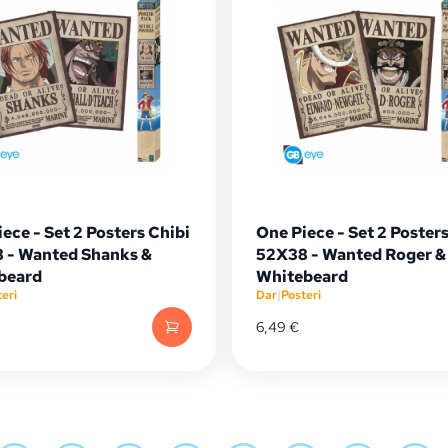
ece - Set 2 Posters Chibi
One Piece - Set 2 Posters
 - Wanted Shanks &
52X38 - Wanted Roger &
beard
Whitebeard
eri
Dar
|
Posteri
6,49
€