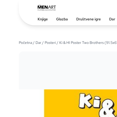
Knjige
Glazba
Društvene igre
Dar
Početna
/
Dar
/
Posteri
/ Ki & HI Poster Two Brothers (91.5x