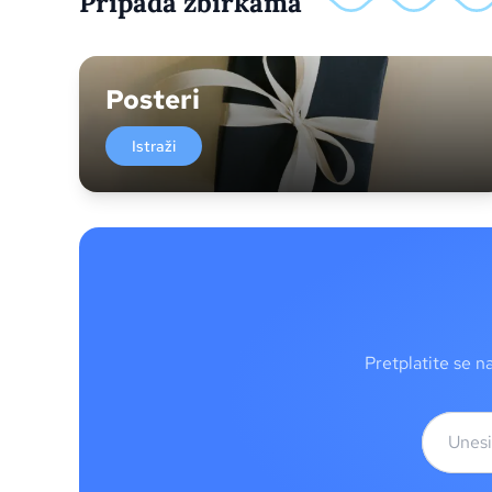
Pripada zbirkama
Posteri
Istraži
Pretplatite se n