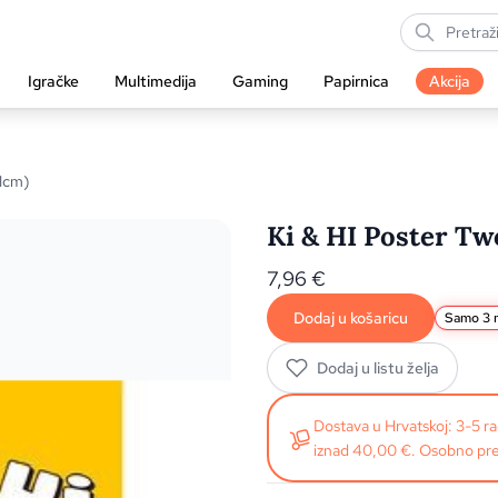
Igračke
Multimedija
Gaming
Papirnica
Akcija
61cm)
Ki & HI Poster Tw
7,96
€
Dodaj u košaricu
Samo 3 n
Dodaj u listu želja
Dostava u Hrvatskoj: 3-5 
iznad 40,00 €. Osobno pre