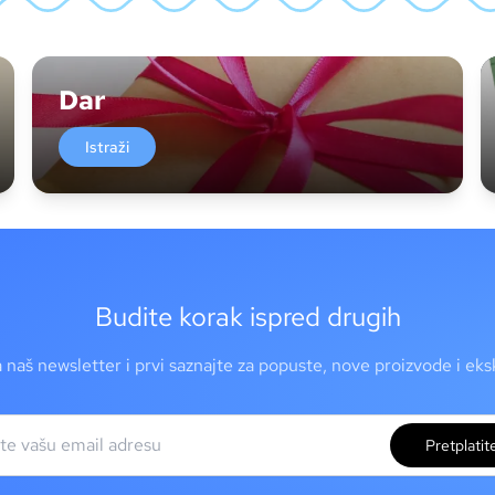
Dar
Istraži
Budite korak ispred drugih
a naš newsletter i prvi saznajte za popuste, nove proizvode i ek
Pretplatit