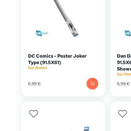
DC Comics - Poster Joker
Dan D
Type (91.5X61)
91.5X6
Dar
|
Posteri
Show
Dar
|
Post
6,99
€
6,99
€