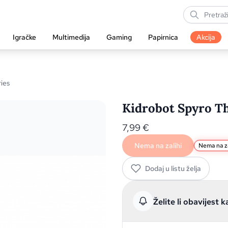
Igračke
Multimedija
Gaming
Papirnica
Akcija
ies
Kidrobot Spyro T
7,99
€
Nema na zalihi
Nema na za
Dodaj u listu želja
Želite li obavijest k