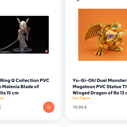
 Ring Q Collection PVC
Yu-Gi-Oh! Duel Monster
e Malenia Blade of
Megatoon PVC Statue T
lla 15 cm
Winged Dragon of Ra 13
ure
Dar
|
Figure
€
74,99
€