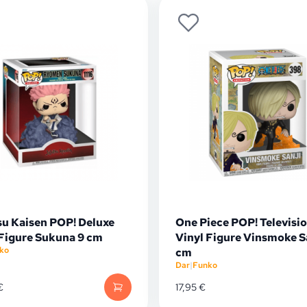
su Kaisen POP! Deluxe
One Piece POP! Televisi
 Figure Sukuna 9 cm
Vinyl Figure Vinsmoke Sa
ko
cm
Dar
|
Funko
€
17,95
€