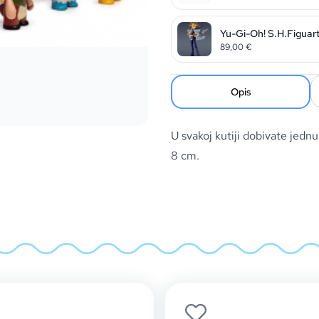
Yu-Gi-Oh! S.H.Figuart
89,00
€
Opis
U svakoj kutiji dobivate jednu
8 cm.