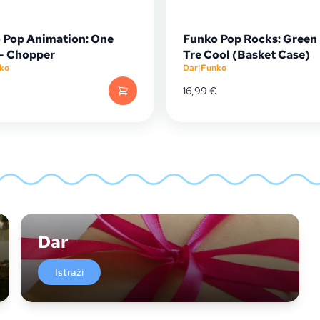
 Pop Animation: One
Funko Pop Rocks: Green 
 - Chopper
Tre Cool (Basket Case)
ko
Dar
|
Funko
16,99
€
Dar
Istraži