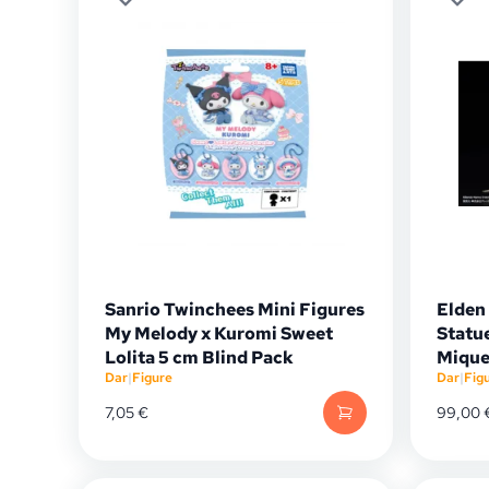
Sanrio Twinchees Mini Figures
Elden
My Melody x Kuromi Sweet
Statu
Lolita 5 cm Blind Pack
Mique
Dar
|
Figure
Dar
|
Fig
7,05
€
99,00