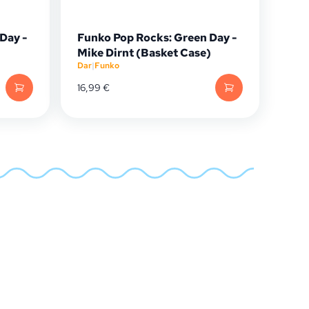
Day -
Funko Pop Rocks: Green Day -
Mike Dirnt (Basket Case)
Dar
|
Funko
16,99
€