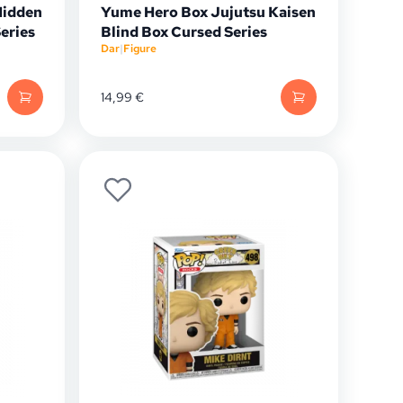
Hidden
Yume Hero Box Jujutsu Kaisen
Series
Blind Box Cursed Series
Dar
|
Figure
14,99
€