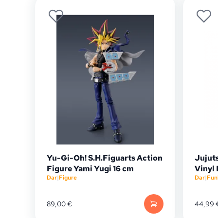
Yu-Gi-Oh! S.H.Figuarts Action
Jujut
Figure Yami Yugi 16 cm
Vinyl
Dar
|
Figure
Dar
|
Fun
89,00
€
44,99