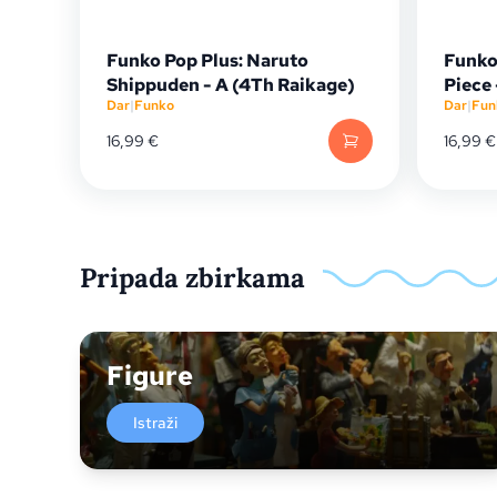
Funko Pop Plus: Naruto
Funko
Shippuden - A (4Th Raikage)
Piece
Dar
|
Funko
Dar
|
Fun
16,99
€
16,99
€
Pripada zbirkama
Figure
Istraži