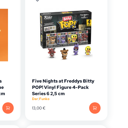
s
Five Nights at Freddys Bitty
he
POP! Vinyl Figure 4-Pack
 cm
Series 6 2,5 cm
Dar
|
Funko
13,00
€