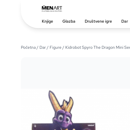
Knjige
Glazba
Društvene igre
Dar
Početna
/
Dar
/
Figure
/ Kidrobot Spyro The Dragon Mini Ser