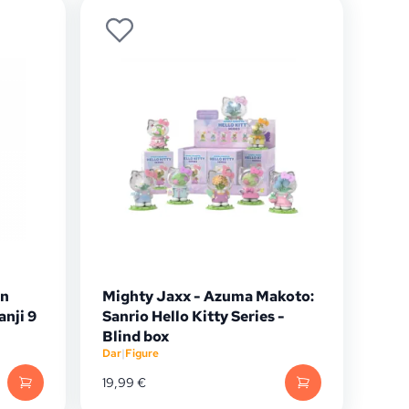
on
Mighty Jaxx - Azuma Makoto:
nji 9
Sanrio Hello Kitty Series -
Blind box
Dar
|
Figure
19,99
€