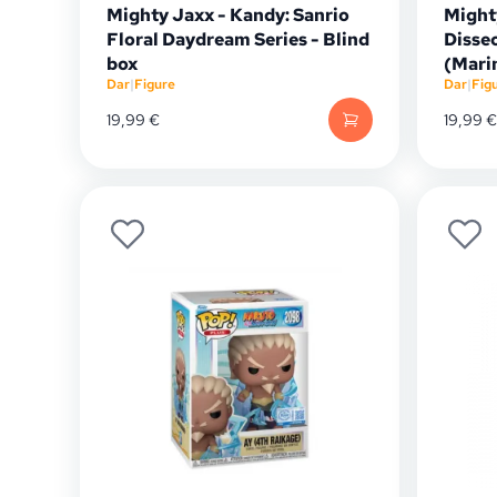
Mighty Jaxx - Kandy: Sanrio
Might
Floral Daydream Series - Blind
Dissec
box
(Marin
Dar
|
Figure
Dar
|
Fig
19,99
€
19,99
€