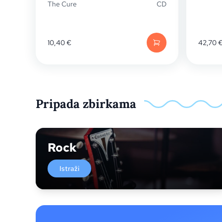
The Cure
CD
10,40
€
42,70
Pripada zbirkama
Rock
Istraži