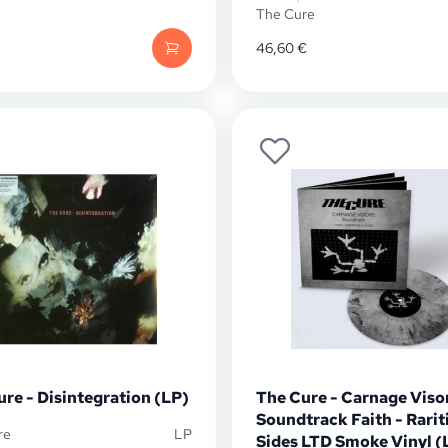
The Cure
46,60
€
re - Disintegration (LP)
The Cure - Carnage Viso
Soundtrack Faith - Rarit
re
LP
Sides LTD Smoke Vinyl (