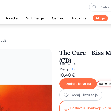
Igračke
Multimedija
Gaming
Papirnica
Akcija
red)
The Cure - Kiss M
(CD)
The Cure
Medij:
CD
10,40
€
Dodaj u košaricu
Samo 1 n
Dodaj u listu želja
Dostava u Hrvatskoj: 3-5 