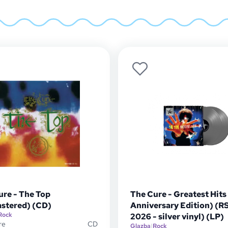
ure - The Top
The Cure - Greatest Hits
stered) (CD)
Anniversary Edition) (R
Rock
2026 - silver vinyl) (LP)
re
CD
Glazba
|
Rock