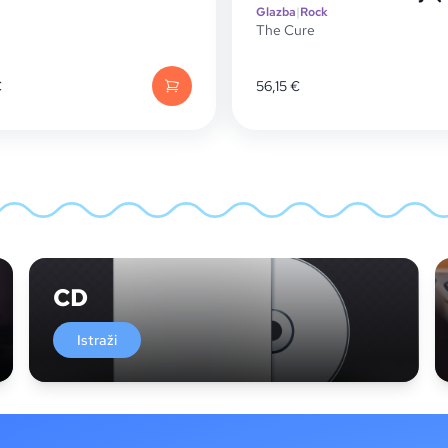
Glazba
|
Rock
The Cure
€
56,15
€
CD
Istraži