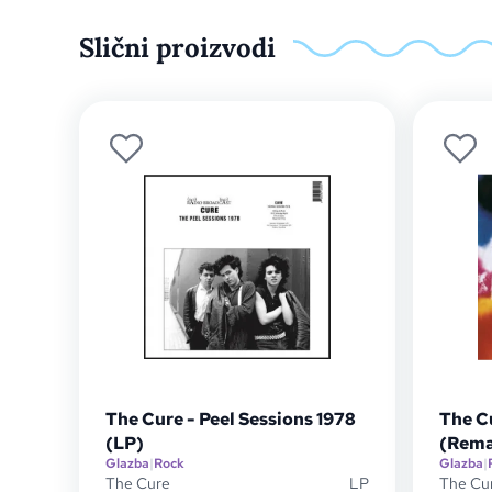
Slični proizvodi
The Cure - Peel Sessions 1978
The C
(LP)
(Rema
Glazba
|
Rock
Glazba
|
The Cure
LP
The Cu