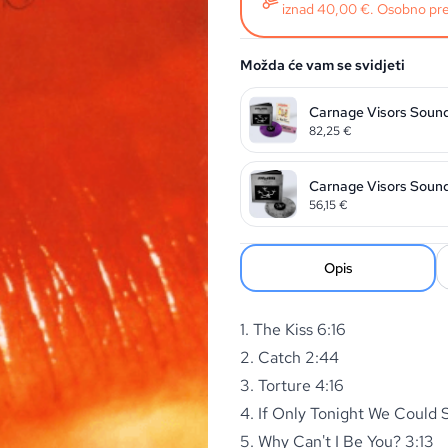
iznad 40,00 €. Osobno pre
Možda će vam se svidjeti
82,25
€
Carnage Visors Soundt
56,15
€
Opis
1. The Kiss 6:16
2. Catch 2:44
3. Torture 4:16
4. If Only Tonight We Could 
5. Why Can't I Be You? 3:13