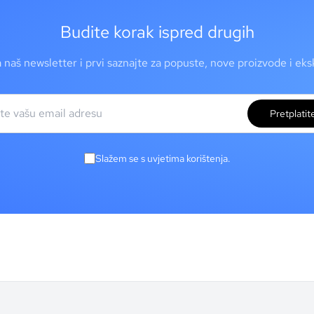
Budite korak ispred drugih
a naš newsletter i prvi saznajte za popuste, nove proizvode i ek
Pretplatit
Slažem se s uvjetima korištenja.