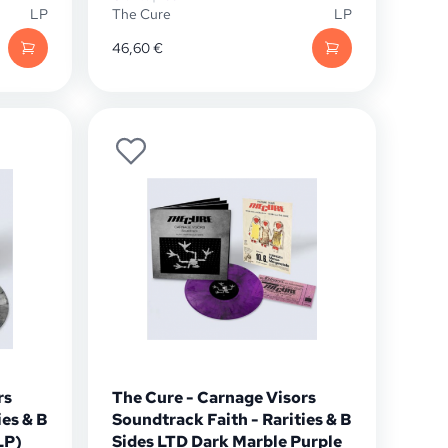
LP
The Cure
LP
46,60
€
rs
The Cure - Carnage Visors
ies & B
Soundtrack Faith - Rarities & B
LP)
Sides LTD Dark Marble Purple