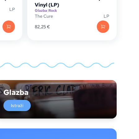
Vinyl (LP)
LP
Glazba
|
Rock
The Cure
LP
82,25
€
Glazba
Istraži