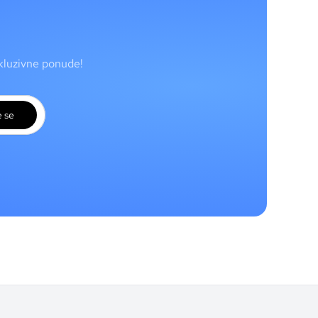
skluzivne ponude!
e se