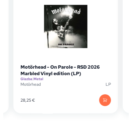
Motörhead - On Parole - RSD 2026
Marbled Vinyl edition (LP)
Glazba
|
Metal
G
D
Motörhead
LP
28,25
€