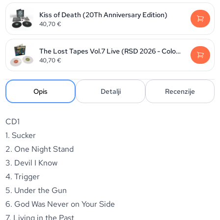
Kiss of Death (20Th Anniversary Edition)
40,70
€
The Lost Tapes Vol.7 Live (RSD 2026 - Colour vinyl)
40,70
€
Opis
Detalji
Recenzije
CD1
1. Sucker
2. One Night Stand
3. Devil I Know
4. Trigger
5. Under the Gun
6. God Was Never on Your Side
7. Living in the Past