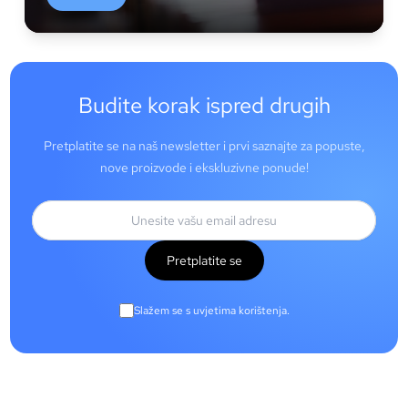
Budite korak ispred drugih
Pretplatite se na naš newsletter i prvi saznajte za popuste,
nove proizvode i ekskluzivne ponude!
Pretplatite se
Slažem se s uvjetima korištenja.