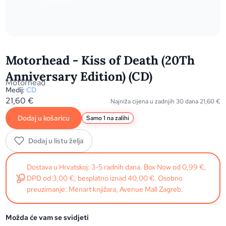
Motorhead - Kiss of Death (20Th
Anniversary Edition) (CD)
Motörhead
Medij:
CD
21,60
€
Najniža cijena u zadnjih 30 dana
21,60
€
Dodaj u košaricu
Samo 1 na zalihi
Dodaj u listu želja
Dostava u Hrvatskoj: 3-5 radnih dana. Box Now od 0,99 €,
DPD od 3,00 €, besplatno iznad 40,00 €. Osobno
preuzimanje: Menart knjižara, Avenue Mall Zagreb.
Možda će vam se svidjeti