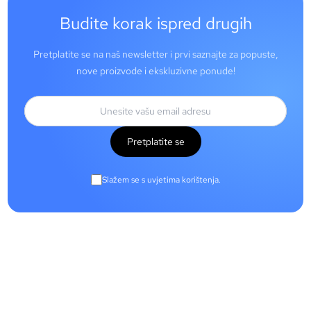
Budite korak ispred drugih
Pretplatite se na naš newsletter i prvi saznajte za popuste,
nove proizvode i ekskluzivne ponude!
Pretplatite se
Slažem se s uvjetima korištenja.