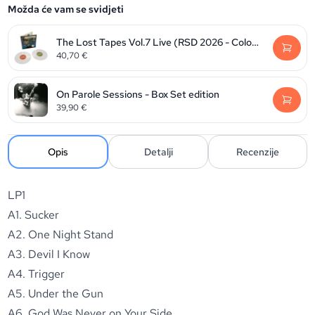
Možda će vam se svidjeti
The Lost Tapes Vol.7 Live (RSD 2026 - Colour vinyl)
40,70
€
On Parole Sessions - Box Set edition
39,90
€
Opis
Detalji
Recenzije
LP1
A1. Sucker
A2. One Night Stand
A3. Devil I Know
A4. Trigger
A5. Under the Gun
A6. God Was Never on Your Side