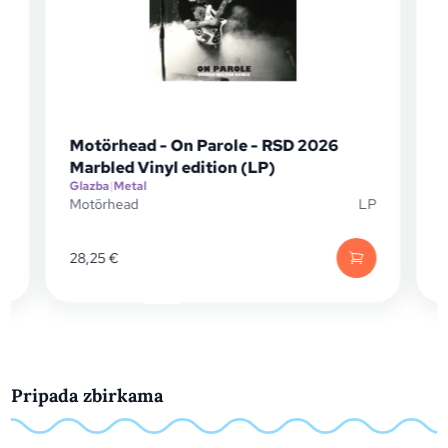
Motörhead - On Parole - RSD 2026
Marbled Vinyl edition (LP)
Glazba
|
Metal
G
D
Motörhead
LP
28,25
€
Pripada zbirkama