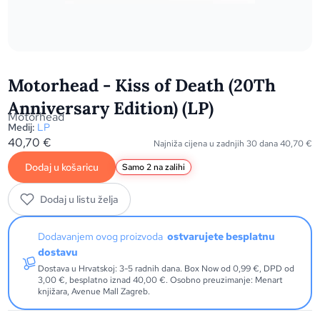
Motorhead - Kiss of Death (20Th
Anniversary Edition) (LP)
Motörhead
Medij:
LP
40,70
€
Najniža cijena u zadnjih 30 dana
40,70
€
Dodaj u košaricu
Samo 2 na zalihi
Dodaj u listu želja
Dodavanjem ovog proizvoda
ostvarujete besplatnu
dostavu
Dostava u Hrvatskoj: 3-5 radnih dana. Box Now od 0,99 €, DPD od
3,00 €, besplatno iznad 40,00 €. Osobno preuzimanje: Menart
knjižara, Avenue Mall Zagreb.