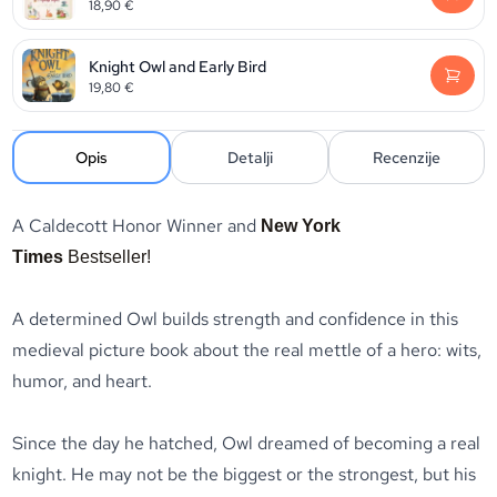
18,90
€
Knight Owl and Early Bird
19,80
€
Opis
Detalji
Recenzije
A Caldecott Honor Winner and
New York
Times
Bestseller!
A determined Owl builds strength and confidence in this
medieval picture book about the real mettle of a hero: wits,
humor, and heart.
Since the day he hatched, Owl dreamed of becoming a real
knight. He may not be the biggest or the strongest, but his