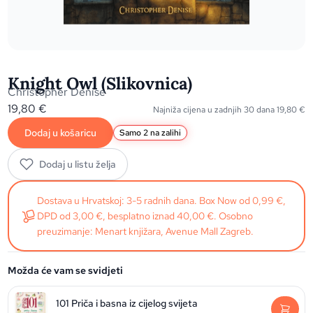
Knight Owl (Slikovnica)
Christopher Denise
19,80
€
Najniža cijena u zadnjih 30 dana
19,80
€
Dodaj u košaricu
Samo 2 na zalihi
Dodaj u listu želja
Dostava u Hrvatskoj: 3-5 radnih dana. Box Now od 0,99 €,
DPD od 3,00 €, besplatno iznad 40,00 €. Osobno
preuzimanje: Menart knjižara, Avenue Mall Zagreb.
Možda će vam se svidjeti
101 Priča i basna iz cijelog svijeta