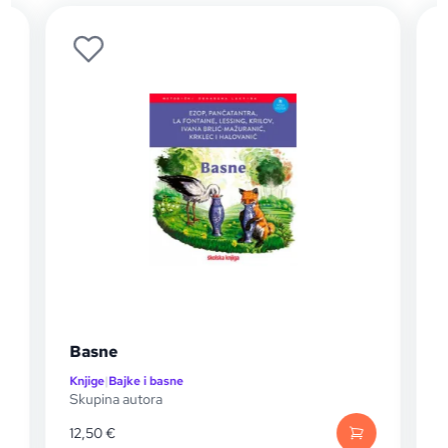
Basne
Knjige
|
Bajke i basne
K
Skupina autora
H
12,50
€